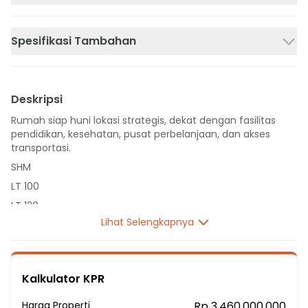
Spesifikasi Tambahan
Deskripsi
Rumah siap huni lokasi strategis, dekat dengan fasilitas
pendidikan, kesehatan, pusat perbelanjaan, dan akses
transportasi.
SHM
LT 100
LT 120
Lihat Selengkapnya
2 Lantai
3 Kamar Tidur
2 Kamar Mandi
Kalkulator KPR
Listrik 2200 VA
Sumber Air Tanah
Harga Properti
Rp 3.460.000.000