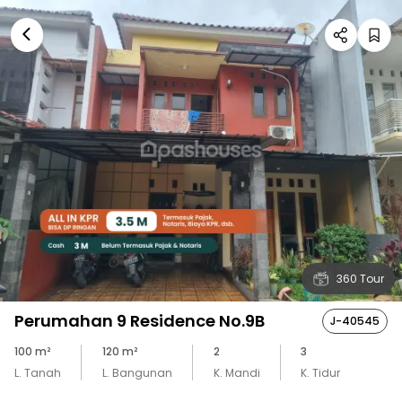
360 Tour
Perumahan 9 Residence No.9B
J-40545
100
m²
120
m²
2
3
L. Tanah
L. Bangunan
K. Mandi
K. Tidur