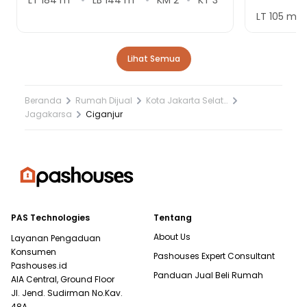
LT
105
m²
Lihat Semua
Beranda
Rumah Dijual
Kota Jakarta Selatan
Jagakarsa
Ciganjur
PAS Technologies
Tentang
About Us
Layanan Pengaduan
Konsumen
Pashouses Expert Consultant
Pashouses.id
Panduan Jual Beli Rumah
AIA Central, Ground Floor
Jl. Jend. Sudirman No.Kav.
48A