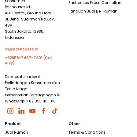
Konsumen
Pashouses Expert Consultant
Pashouses.id
Panduan Jual Beli Rumah
AIA Central, Ground Floor
Jl. Jend. Sudirman No.Kav.
48A
South Jakarta, 12930,
Indonesia
cs@pashouses.id
+62855-7467-7401 (Call
only)
Direktorat Jenderal
Perlindungan Konsumen dan
Tertib Niaga
Kementerian Perdagangan RI
WhatsApp: +62 853 1111 1010
Product
Other
Jual Rumah
Terms & Conditions