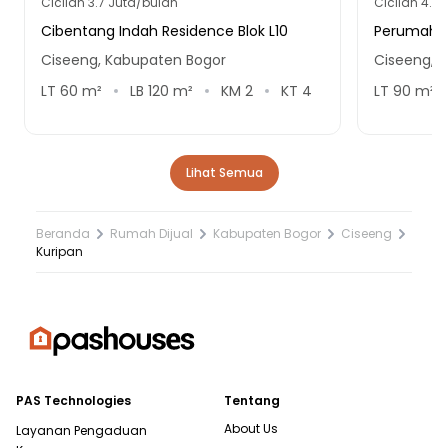
Cicilan
3.7 Juta/bulan
Cicilan
4.8 
Cibentang Indah Residence Blok L10
Perumahan
Ciseeng, Kabupaten Bogor
Ciseeng, 
LT
60
m²
LB
120
m²
KM
2
KT
4
LT
90
m²
Lihat Semua
Beranda
Rumah Dijual
Kabupaten Bogor
Ciseeng
Kuripan
PAS Technologies
Tentang
About Us
Layanan Pengaduan