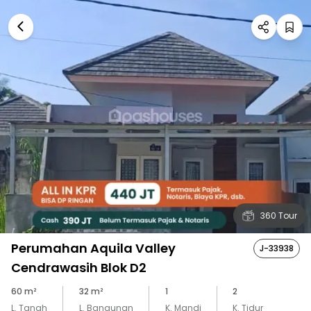
360 Tour
Perumahan Aquila Valley
J-33938
Cendrawasih Blok D2
60
m²
32
m²
1
2
L. Tanah
L. Bangunan
K. Mandi
K. Tidur