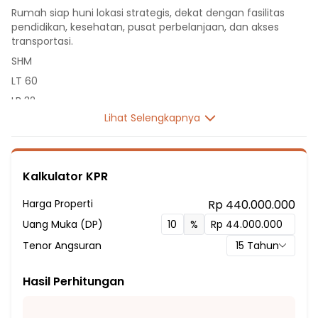
Rumah siap huni lokasi strategis, dekat dengan fasilitas
pendidikan, kesehatan, pusat perbelanjaan, dan akses
transportasi.
SHM
LT 60
LB 32
Lihat Selengkapnya
1 Lantai
2 Kamar Tidur
1 Kamar Mandi
Kalkulator KPR
Listrik 2200 VA
Sumber Air Tanah
Harga Properti
Rp 440.000.000
Hadap Utara
Uang Muka (DP)
%
Fasilitas Sekitar Hunian:
Tenor Angsuran
15
Tahun
7 Menit ke SD NEGERI KURIPAN 01
13 Menit ke SDN SINGGASANA
Hasil Perhitungan
18 Menit ke SD N Karya Bakti