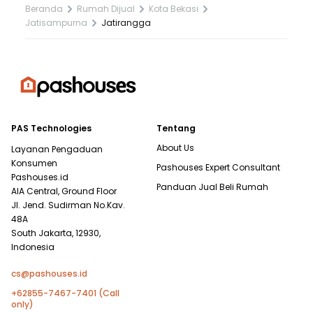
Beranda
Rumah Dijual
Kota Bekasi
Jatisampurna
Jatirangga
PAS Technologies
Tentang
About Us
Layanan Pengaduan
Konsumen
Pashouses Expert Consultant
Pashouses.id
Panduan Jual Beli Rumah
AIA Central, Ground Floor
Jl. Jend. Sudirman No.Kav.
48A
South Jakarta, 12930,
Indonesia
cs@pashouses.id
+62855-7467-7401 (Call
only)