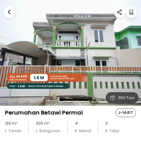
360 Tour
Perumahan Betawi Permai
J-14417
120
m²
200
m²
4
3
L. Tanah
L. Bangunan
K. Mandi
K. Tidur