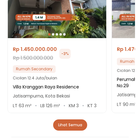
Rp 1.450.000.000
Rp 1.470
-
3
%
Rp 1.500.000.000
Rumah Se
Rumah Secondary
Cicilan
12.6
Cicilan
12.4 Juta/bulan
Perumahan
No.29
Villa Kranggan Raya Residence
Jatisampur
Jatisampurna, Kota Bekasi
LT
90
m²
LT
63
m²
LB
126
m²
KM
3
KT
3
Lihat Semua