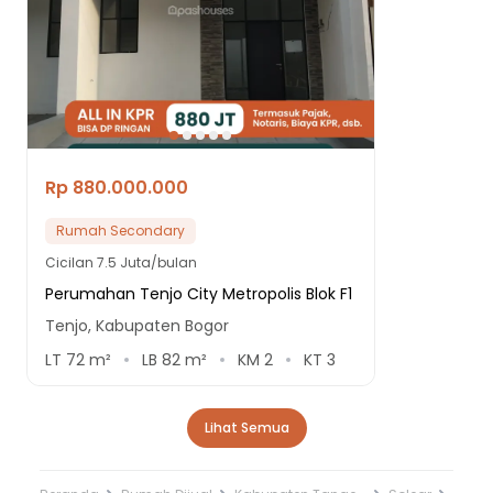
Rp 880.000.000
Rumah Secondary
Cicilan
7.5 Juta/bulan
Perumahan Tenjo City Metropolis Blok F1
Tenjo, Kabupaten Bogor
LT
72
m²
LB
82
m²
KM
2
KT
3
Lihat Semua