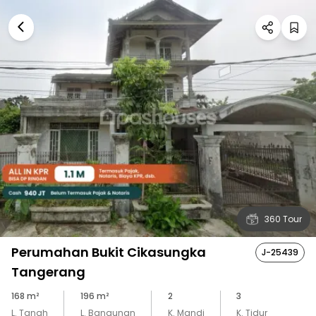
360 Tour
Perumahan Bukit Cikasungka
J-25439
Tangerang
168
m²
196
m²
2
3
L. Tanah
L. Bangunan
K. Mandi
K. Tidur