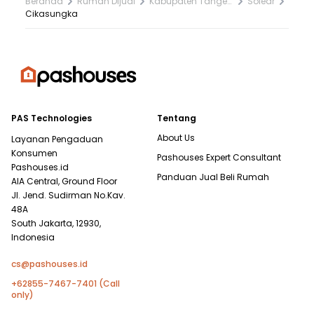
Beranda
Rumah Dijual
Kabupaten Tangerang
Solear
Cikasungka
PAS Technologies
Tentang
About Us
Layanan Pengaduan
Konsumen
Pashouses Expert Consultant
Pashouses.id
Panduan Jual Beli Rumah
AIA Central, Ground Floor
Jl. Jend. Sudirman No.Kav.
48A
South Jakarta, 12930,
Indonesia
cs@pashouses.id
+62855-7467-7401 (Call
only)