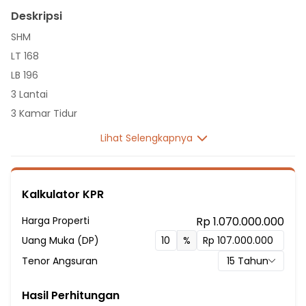
Deskripsi
SHM
LT 168
LB 196
3 Lantai
3 Kamar Tidur
2 Kamar Mandi
Lihat Selengkapnya
Listrik 2200 VA
Sumber Air Tanah
Hadap Utara
Kalkulator KPR
Fasilitas Sekitar Hunian:
Harga Properti
Rp 1.070.000.000
3 Menit ke SDN CIKASUNGKA II
Uang Muka (DP)
%
4 Menit ke SDS Dian Pertiwi
Tenor Angsuran
15
Tahun
7 Menit ke SDN Cikasungka III
8 Menit ke SMP Dharma Bakti Ady
Hasil Perhitungan
8 Menit ke SMA Hidayatul Arkham