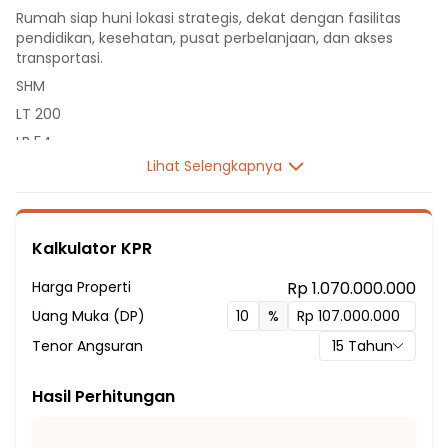
Rumah siap huni lokasi strategis, dekat dengan fasilitas
pendidikan, kesehatan, pusat perbelanjaan, dan akses
transportasi.
SHM
LT 200
LB 54
Lihat Selengkapnya
1 Lantai
2 Kamar Tidur
2 Kamar Mandi
Kalkulator KPR
Listrik 1300 VA
Sumber Air PDAM
Harga Properti
Rp 1.070.000.000
Hadap Barat
Uang Muka (DP)
%
Fasilitas Sekitar Hunian:
Tenor Angsuran
15
Tahun
3 Menit ke SMA Islam Cikal Harapan 2
10 Menit ke SDN Singajaya 03
Hasil Perhitungan
7 Menit ke SDN Citra Indah Sukamaju