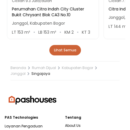
Cicilan
9.3 Juta/bulan
Cicilan
7.5 
Perumahan Citra Indah City Cluster
Citra Inda
Bukit Chrysant Blok CA3 No.10
Jonggol, 
Jonggol, Kabupaten Bogor
LT
144
m²
LT
153
m²
LB
153
m²
KM
2
KT
3
Lihat Semua
Beranda
Rumah Dijual
Kabupaten Bogor
Jonggol
Singajaya
PAS Technologies
Tentang
About Us
Layanan Pengaduan