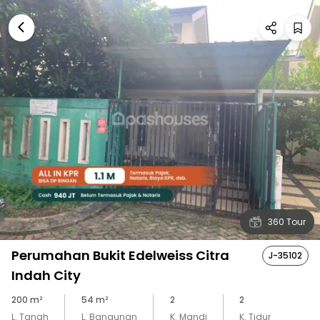
360 Tour
Perumahan Bukit Edelweiss Citra
J-35102
Indah City
200
m²
54
m²
2
2
L. Tanah
L. Bangunan
K. Mandi
K. Tidur