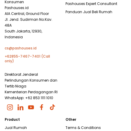
Konsumen
Pashouses Expert Consultant
Pashouses.id
Panduan Jual Beli Rumah
AIA Central, Ground Floor
Jl. Jend. Sudirman No.Kav.
48A
South Jakarta, 12930,
Indonesia
cs@pashouses.id
+62855-7467-7401 (Call
only)
Direktorat Jenderal
Perlindungan Konsumen dan
Tertib Niaga
Kementerian Perdagangan RI
WhatsApp: +62 853 1111 1010
Product
Other
Jual Rumah
Terms & Conditions