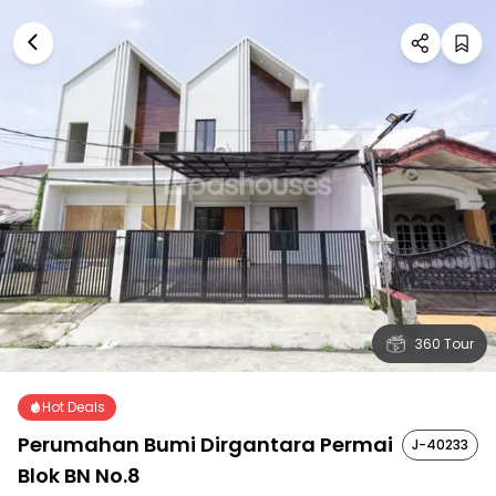
360 Tour
Hot Deals
Perumahan Bumi Dirgantara Permai
J-40233
Blok BN No.8