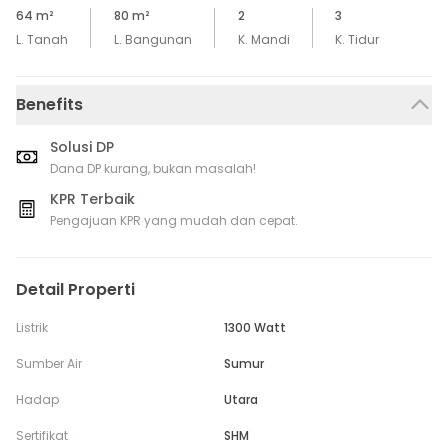
64
m²
80
m²
2
3
L. Tanah
L. Bangunan
K. Mandi
K. Tidur
Benefits
Solusi DP
Dana DP kurang, bukan masalah!
KPR Terbaik
Pengajuan KPR yang mudah dan cepat.
Detail Properti
Listrik
1300 Watt
Sumber Air
Sumur
Hadap
Utara
Sertifikat
SHM