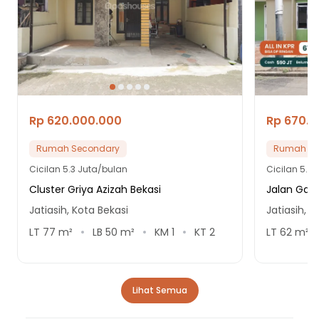
Rp 620.000.000
Rp 670.
Rumah Secondary
Rumah Se
Cicilan
5.3 Juta/bulan
Cicilan
5.7 
Cluster Griya Azizah Bekasi
Jalan Gan
Jatiasih, Kota Bekasi
Jatiasih, K
LT
77
m²
LB
50
m²
KM
1
KT
2
LT
62
m²
Lihat Semua