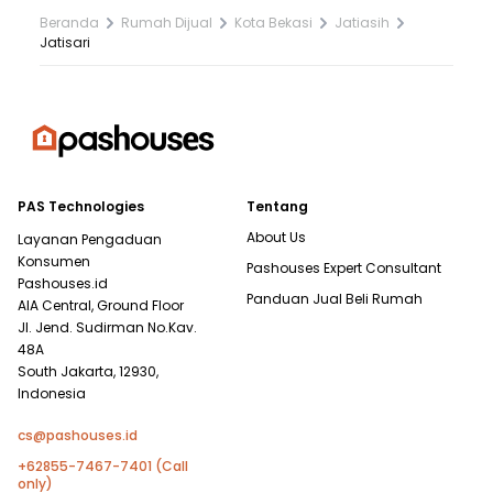
Beranda
Rumah Dijual
Kota Bekasi
Jatiasih
Jatisari
PAS Technologies
Tentang
About Us
Layanan Pengaduan
Konsumen
Pashouses Expert Consultant
Pashouses.id
Panduan Jual Beli Rumah
AIA Central, Ground Floor
Jl. Jend. Sudirman No.Kav.
48A
South Jakarta, 12930,
Indonesia
cs@pashouses.id
+62855-7467-7401 (Call
only)