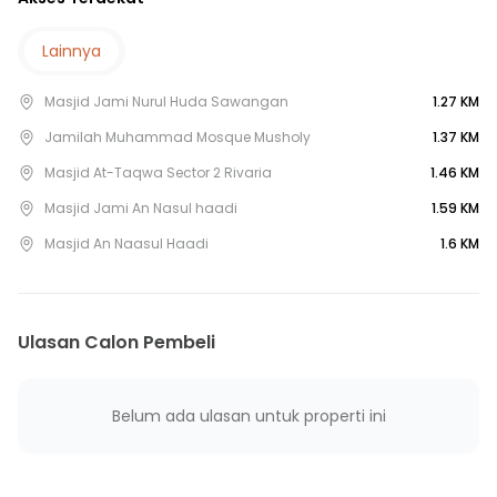
15 menit ke Puskesmas Ragajaya
15 menit ke Terminal Sawangan
Lainnya
20 menit ke Terminal Parung
Masjid Jami Nurul Huda Sawangan
1.27 KM
25 menit ke Gerbang Tol Sawangan 4
25 menit ke Stasiun Citayam
Jamilah Muhammad Mosque Musholy
1.37 KM
30 menit ke Gerbang Tol Brigif 4
Masjid At-Taqwa Sector 2 Rivaria
1.46 KM
35 menit ke Gerbang Tol Brigif 1
Masjid Jami An Nasul haadi
1.59 KM
35 menit ke Stasiun Depok Baru
Masjid An Naasul Haadi
1.6 KM
Ulasan Calon Pembeli
Belum ada ulasan untuk properti ini