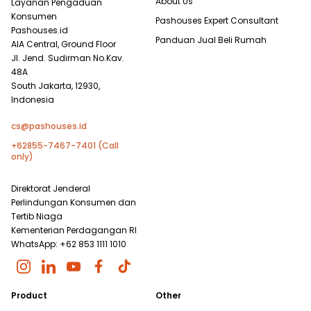
About Us
Layanan Pengaduan
Konsumen
Pashouses Expert Consultant
Pashouses.id
Panduan Jual Beli Rumah
AIA Central, Ground Floor
Jl. Jend. Sudirman No.Kav.
48A
South Jakarta, 12930,
Indonesia
cs@pashouses.id
+62855-7467-7401 (Call
only)
Direktorat Jenderal
Perlindungan Konsumen dan
Tertib Niaga
Kementerian Perdagangan RI
WhatsApp: +62 853 1111 1010
Product
Other