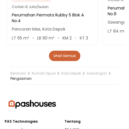
Cicilan
8 Juta/bulan
Perumahan
No.9
Perumahan Permata Rubby 5 Blok A
No.4
Sawangan,
Pancoran Mas, Kota Depok
LT
84
m²
LT
65
m²
LB
90
m²
KM
2
KT
3
Lihat Semua
Beranda
Rumah Dijual
Kota Depok
Sawangan
Pengasinan
PAS Technologies
Tentang