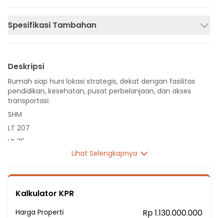
Spesifikasi Tambahan
Deskripsi
Rumah siap huni lokasi strategis, dekat dengan fasilitas
pendidikan, kesehatan, pusat perbelanjaan, dan akses
transportasi.
SHM
LT 207
LB 75
Lihat Selengkapnya
1 Lantai
3 Kamar Tidur
3 Kamar Mandi
Kalkulator KPR
Listrik 1300 VA
Sumber Air Tanah
Harga Properti
Rp 1.130.000.000