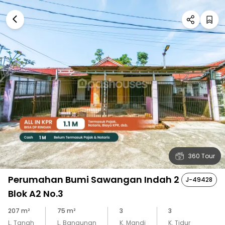
360 Tour
Perumahan Bumi Sawangan Indah 2
J-49428
Blok A2 No.3
207
m²
75
m²
3
3
L. Tanah
L. Bangunan
K. Mandi
K. Tidur