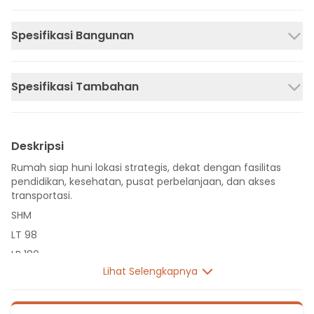
Spesifikasi Bangunan
Spesifikasi Tambahan
Deskripsi
Rumah siap huni lokasi strategis, dekat dengan fasilitas
pendidikan, kesehatan, pusat perbelanjaan, dan akses
transportasi.
SHM
LT 98
LB 180
Lihat Selengkapnya
2 Lantai
4 Kamar Tidur
4 Kamar Mandi