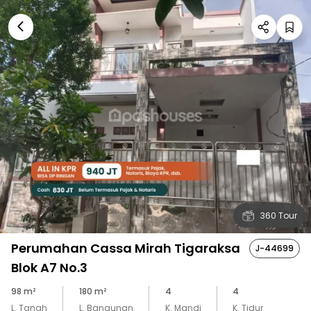
360 Tour
Perumahan Cassa Mirah Tigaraksa
J-44699
Blok A7 No.3
98
m²
180
m²
4
4
L. Tanah
L. Bangunan
K. Mandi
K. Tidur