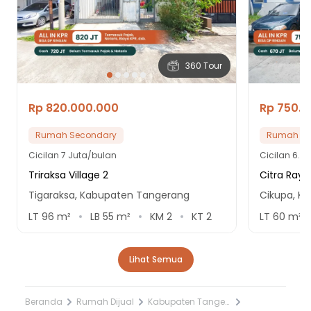
17 Menit ke Terminal Balaraja Grogol
21 Menit ke Terminal Trans Citra Raya
360 Tour
Rp 820.000.000
Rp 750.
Rumah Secondary
Rumah Se
Cicilan
7 Juta/bulan
Cicilan
6.4 
Triraksa Village 2
Citra Raya
Tigaraksa, Kabupaten Tangerang
Cikupa, K
LT
96
m²
LB
55
m²
KM
2
KT
2
LT
60
m²
Lihat Semua
Beranda
Rumah Dijual
Kabupaten Tangerang