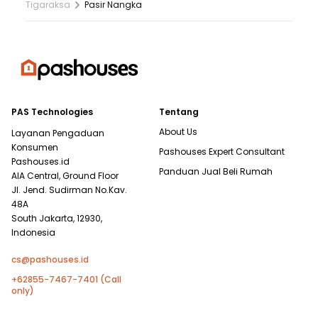
Tigaraksa
Pasir Nangka
PAS Technologies
Tentang
About Us
Layanan Pengaduan
Konsumen
Pashouses Expert Consultant
Pashouses.id
Panduan Jual Beli Rumah
AIA Central, Ground Floor
Jl. Jend. Sudirman No.Kav.
48A
South Jakarta, 12930,
Indonesia
cs@pashouses.id
+62855-7467-7401 (Call
only)