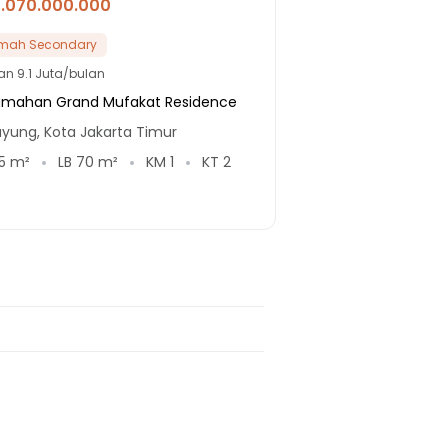
1.070.000.000
mah Secondary
lan
9.1 Juta/bulan
umahan Grand Mufakat Residence
yung, Kota Jakarta Timur
5
m²
LB
70
m²
KM
1
KT
2