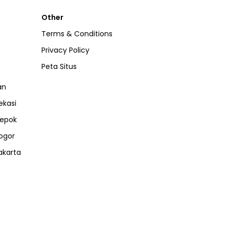
Other
Terms & Conditions
Privacy Policy
Peta Situs
an
ekasi
epok
ogor
akarta