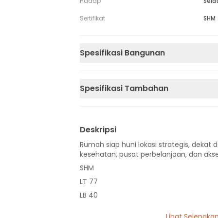
Hadap
Sela
Sertifikat
SHM
Spesifikasi Bangunan
Spesifikasi Tambahan
Deskripsi
Rumah siap huni lokasi strategis, dekat d
kesehatan, pusat perbelanjaan, dan akse
SHM
LT 77
LB 40
1 Lantai
Lihat Selengka