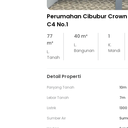
Perumahan Cibubur Crown 
C4 No.1
77
40
m²
1
m²
L.
K.
Bangunan
Mandi
L.
Tanah
Detail Properti
Panjang Tanah
10m
Lebar Tanah
7m
Listrik
1300
Sumber Air
Sum