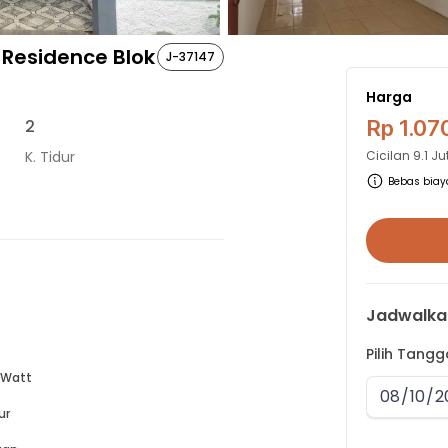
Residence Blok
J-37147
Harga
2
Rp 1.07
K. Tidur
Cicilan
9.1 J
Bebas biaya
Jadwalka
Pilih Tang
 Watt
ur