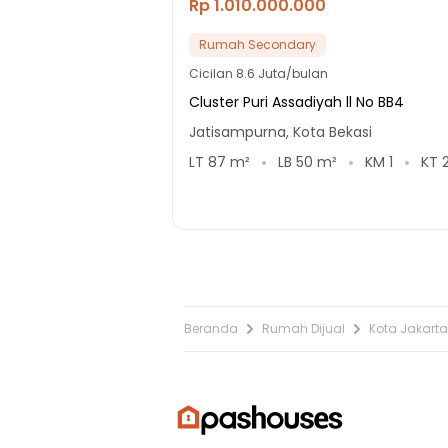
Rp 1.010.000.000
Rumah Secondary
Cicilan
8.6 Juta/bulan
Cluster Puri Assadiyah ll No BB4
Jatisampurna, Kota Bekasi
LT
87
m²
LB
50
m²
KM
1
KT
Beranda
Rumah Dijual
Kota Jakarta