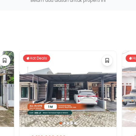
Belum ada ulasan untuk properti ini
ebo
sata
Hot Deals
H
n