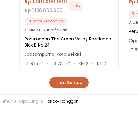
Rp 1.010.000.000
Rp 
-
10
%
Rp 1.130.000.000
Ru
Rumah Secondary
Cici
Cicilan
8.6 Juta/bulan
Per
Perumahan The Green Valley Residence
Cipa
Blok B No.24
2
LT
8
Jatisampurna, Kota Bekasi
LT
93
m²
LB
73
m²
KM
2
KT
2
Lihat Semua
 Timur
Cipayung
Pondok Ranggon