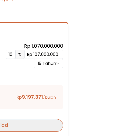
Rp 1.070.000.000
%
15
Tahun
egeri 196 Jakarta
9.197.371
Rp
/bulan
lasi