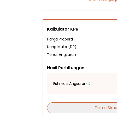
2 Kamar Tidur
1 Kamar Mandi
Listrik 1300 VA
Sumber Air Tanah
Kalkulator KPR
Hadap Selatan
Fasilitas Sekitar Hunian:
Harga Properti
16 Menit ke SD Negeri Pekayon 18 Pagi
Uang Muka (DP)
23 Menit ke SD Negeri Mekarsari 6
Tenor Angsuran
23 Menit ke SD NEGERI CIRACAS 14
Hasil Perhitungan
5 Menit ke SMP Negeri 23 Depok
8 Menit ke Sekolah Menengah Pertama N
20 Menit ke SMP NEGERI 91 Jakarta Timur
Estimasi Angsuran
21 Menit ke SMP Negeri 7 Depok
13 Menit ke SMK Prestasi Prima
19 Menit ke SMA Negeri 58 Jakarta
Detail Simu
20 Menit ke SMA Negeri 13 Depok