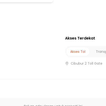
Akses Terdekat
si
Akses Tol
Trans
r
Cibubur 2 Toll Gate
ak - Depok
n
n
ayung