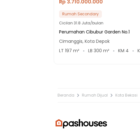
Rp 3.710.000.000
Rumah Secondary
Cicilan
31.8 Juta/bulan
Perumahan Cibubur Garden No.1
Cimanggis, Kota Depok
LT
197
m²
LB
300
m²
KM
4
Beranda
Rumah Dijual
Kota Bekasi