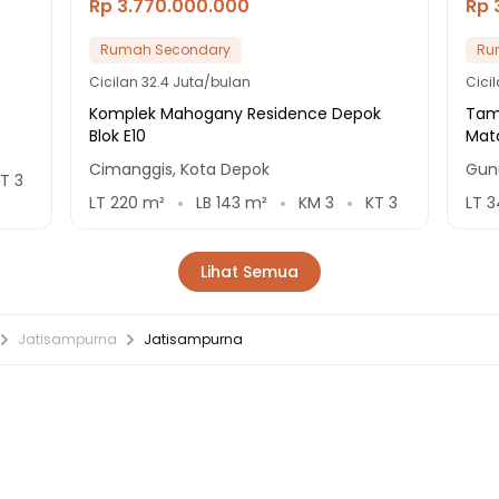
Rp 3.770.000.000
Rp 
Rumah Secondary
Ru
Cicilan
32.4 Juta/bulan
Cici
Komplek Mahogany Residence Depok
Tam
Blok E10
Mat
Cimanggis, Kota Depok
Gun
KT
3
LT
220
m²
LB
143
m²
KM
3
KT
3
LT
3
Lihat Semua
Jatisampurna
Jatisampurna