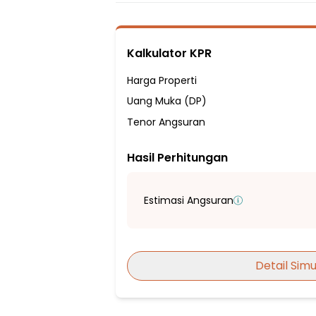
3 Kamar Mandi
Listrik 4400 VA
Sumber Air Tanah
Kalkulator KPR
Hadap Tenggara
Fasilitas Sekitar Hunian:
Harga Properti
8 Menit ke Sekolah Dasar Islam Ar-Rah
Uang Muka (DP)
9 Menit ke SDN Jatisampurna VI Bekasi
Tenor Angsuran
9 Menit ke SDN Jatisampurna VIII
Hasil Perhitungan
14 Menit ke Sekolah Dasar Emaus
8 Menit ke SMPN 15 Kota Bekasi
5 Menit ke SMP PENUAI
Estimasi Angsuran
12 Menit ke SMP Negeri 23 Depok
11 Menit ke SMP GLOBAL CHANDRA BAGA
10 Menit ke Sekolah Menengah Atas Neger
Detail Simu
13 Menit ke SMA Yadika 11 Jatirangga
17 Menit ke SMAN 7 Depok