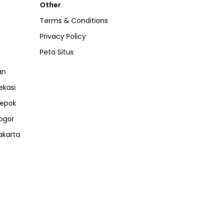
Other
Terms & Conditions
Privacy Policy
Peta Situs
an
ekasi
epok
ogor
akarta