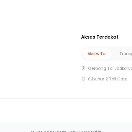
UR
Akses Terdekat
bubur
Akses Tol
Trans
Gerbang Tol Jatikary
Cibubur 2 Toll Gate
r
asi