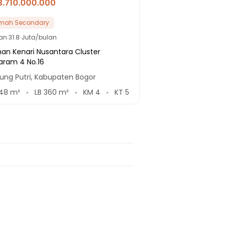
3.710.000.000
mah Secondary
lan
31.8 Juta/bulan
an Kenari Nusantara Cluster
aram 4 No.16
ung Putri, Kabupaten Bogor
48
m²
LB
360
m²
KM
4
KT
5