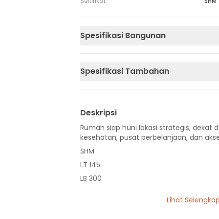
Sertifikat
SHM
Spesifikasi Bangunan
Spesifikasi Tambahan
Deskripsi
Rumah siap huni lokasi strategis, dekat d
kesehatan, pusat perbelanjaan, dan akse
SHM
LT 145
LB 300
3 Lantai
Lihat Selengka
5 Kamar Tidur