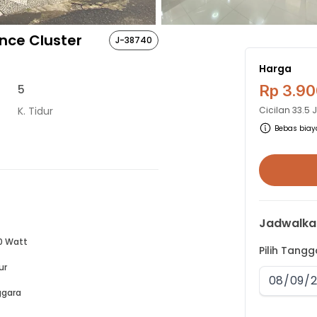
nce Cluster
J-38740
Harga
5
Rp 3.90
K. Tidur
Cicilan
33.5 
Bebas biaya
Jadwalka
0 Watt
Pilih Tang
ur
gara