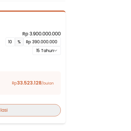
Rp 3.900.000.000
man
%
15
Tahun
33.523.128
Rp
/bulan
i 7 Bekasi
lasi