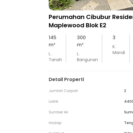
Perumahan Cibubur Reside
Maplewood Blok E2
145
300
3
m²
m²
K.
Mandi
L.
L.
Tanah
Bangunan
Detail Properti
Jumlah Carport
2
Listrik
440
Sumber Air
Sum
Hadap
Teng