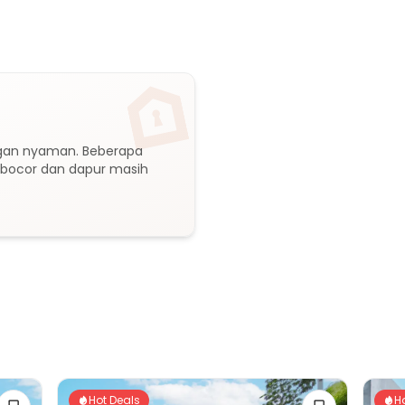
isata)
ungan nyaman. Beberapa 
bocor dan dapur masih 
Hot Deals
H