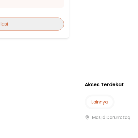
si
lasi
ungsi
Akses Terdekat
si
Lainnya
Masjid Darurrozaq