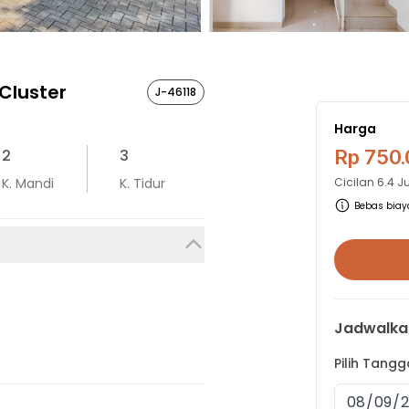
Cluster
J-46118
Harga
2
3
Rp 750
K. Mandi
K. Tidur
Cicilan
6.4 J
Bebas biaya
Jadwalka
Pilih Tang