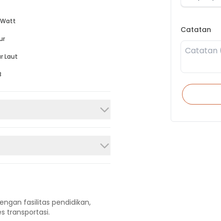
 Watt
Catatan
ur
r Laut
B
engan fasilitas pendidikan,
s transportasi.