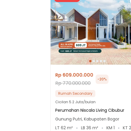
Rp 609.000.000
-
20
%
Rp 770.000.000
Rumah Secondary
Cicilan
5.2 Juta/bulan
Perumahan Niscala Living Cibubur
Gunung Putri, Kabupaten Bogor
LT
62
m²
LB
36
m²
KM
1
KT