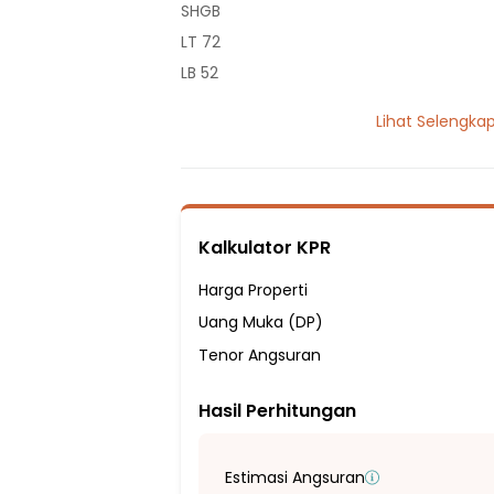
SHGB
LT 72
LB 52
2 Lantai
Lihat Selengka
3 Kamar Tidur
2 Kamar Mandi
Listrik 1300 VA
Sumber Air Tanah
Kalkulator KPR
Hadap Timur Laut
Fasilitas Sekitar Hunian:
Harga Properti
4 Menit ke Muhammadiyah 1 Elementary 
Uang Muka (DP)
5 Menit ke SDN Cileungsi 10
Tenor Angsuran
5 Menit ke SDIT SETYA DHARMA
Hasil Perhitungan
3 Menit ke TK - SMP Islam Nuurushshibya
5 Menit ke SMP Muhammadiyah 1 Cileung
7 Menit ke SMP ISLAM YP3I CILEUNGSI
Estimasi Angsuran