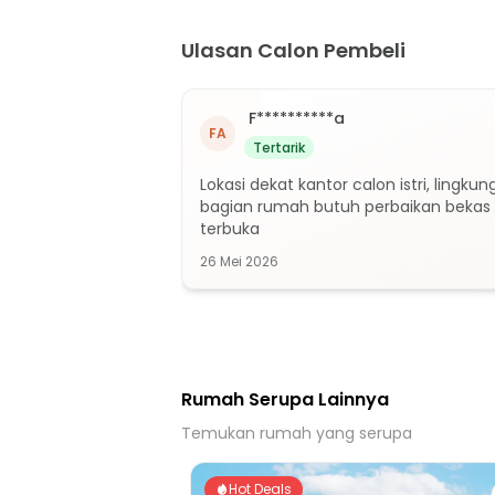
18 Menit ke Puskesmas Klapanunggal
33 Menit ke Puskesmas Bojong
Ulasan Calon Pembeli
8 Menit ke Gerbang Tol Narogong
14 Menit ke Gerbang Tol Nagrak (Kota W
F**********a
8 Menit ke Terminal Cileungsi
FA
Tertarik
Lokasi dekat kantor calon istri, lingk
bagian rumah butuh perbaikan bekas 
terbuka
26 Mei 2026
Rumah Serupa Lainnya
Temukan rumah yang serupa
Hot Deals