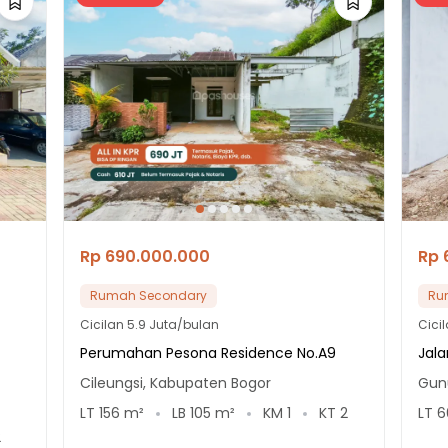
Rp 690.000.000
Rp 
Rumah Secondary
Ru
Cicilan
5.9 Juta/bulan
Cici
Perumahan Pesona Residence No.A9
Jala
Cileungsi, Kabupaten Bogor
Gun
LT
156
m²
LB
105
m²
KM
1
KT
2
LT
6
2