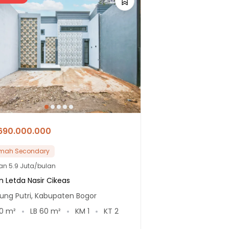
690.000.000
mah Secondary
lan
5.9 Juta/bulan
n Letda Nasir Cikeas
ung Putri, Kabupaten Bogor
0
m²
LB
60
m²
KM
1
KT
2