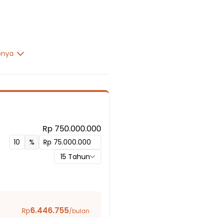
pnya
Rp 750.000.000
School Cileungsi
%
15
Tahun
n (YAPIN)
si
6.446.755
Rp
/bulan