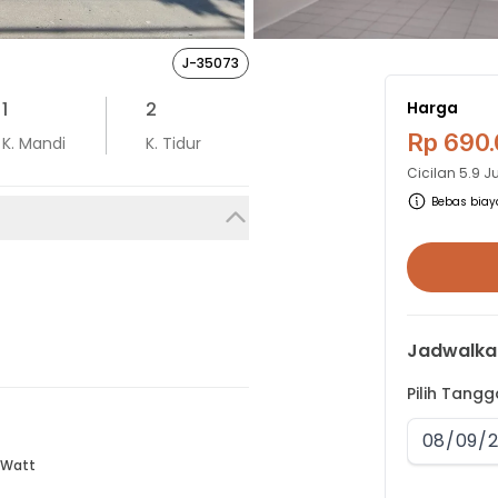
J-35073
1
2
Harga
Rp 690
K. Mandi
K. Tidur
Cicilan
5.9 J
Bebas biaya
Jadwalka
Pilih Tang
 Watt