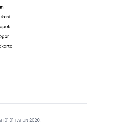
an
ekasi
epok
ogor
akarta
H.01.01.TAHUN 2020.