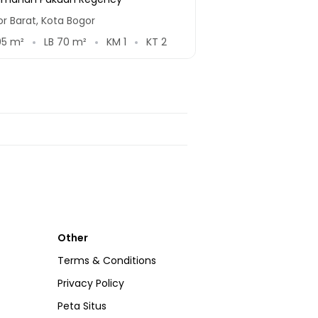
r Barat, Kota Bogor
05
m²
LB
70
m²
KM
1
KT
2
Other
Terms & Conditions
Privacy Policy
Peta Situs