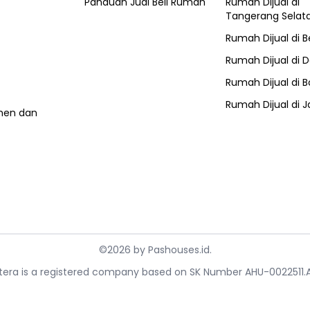
Panduan Jual Beli Rumah
Rumah Dijual di
Tangerang Selat
Rumah Dijual di
B
Rumah Dijual di
D
Rumah Dijual di
B
Rumah Dijual di
J
umen dan
©
2026
by
Pashouses.id
.
ahtera is a registered company based on SK Number AHU-0022511.A