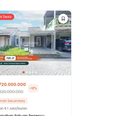
ot Deals
720.000.000
-
12
%
820.000.000
mah Secondary
lan
6.1 Juta/bulan
umahan Pakuan Regency