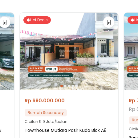
Hot Deals
H
Rp 690.000.000
Rp 
Rp 
Rumah Secondary
Ru
Cicilan
5.9 Juta/bulan
Cici
B
Townhouse Mutiara Pasir Kuda Blok A8
Per