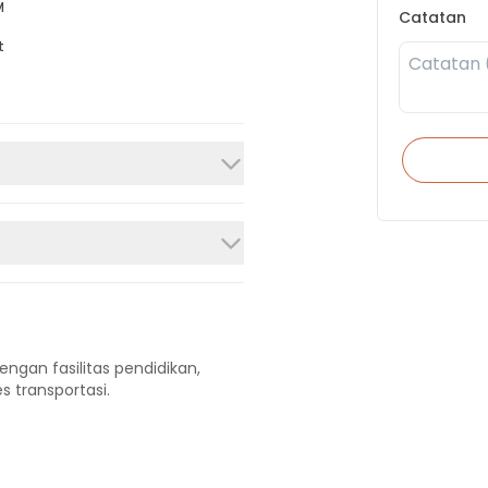
M
Catatan
t
engan fasilitas pendidikan,
s transportasi.