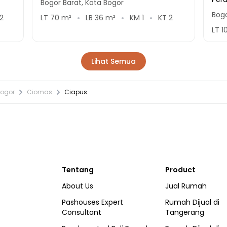
Bogor Barat, Kota Bogor
Bogo
2
LT
70
m²
LB
36
m²
KM
1
KT
2
LT
1
Lihat Semua
Bogor
Ciomas
Ciapus
Tentang
Product
About Us
Jual Rumah
Pashouses Expert
Rumah Dijual di
Consultant
Tangerang