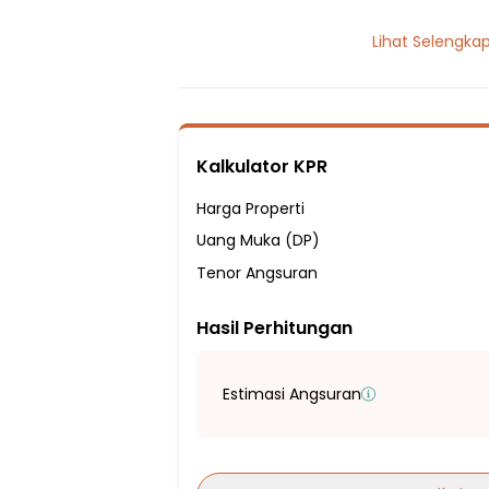
1 Lantai
Lihat Selengka
2 Kamar Tidur
1 Kamar Mandi
Listrik 1300 VA
Sumber Air PDAM
Kalkulator KPR
Hadap Barat
Fasilitas Sekitar Hunian:
Harga Properti
4 Menit ke SMP Negeri 1 Ciomas
Uang Muka (DP)
5 Menit ke SMP PGRI CIOMAS
Tenor Angsuran
5 Menit ke SD Negeri Ciomas 06
Hasil Perhitungan
5 Menit ke SDN Ciapus 02
6 Menit ke SD Negeri Laladon 01
6 Menit ke SDN Ciapus 06
Estimasi Angsuran
6 Menit ke SMA Negeri 1 Ciomas
15 Menit ke SMA Insan Kamil Bogor
8 Menit ke Pasar Ciomas