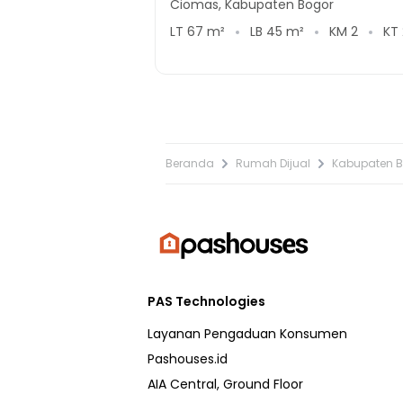
Ciomas, Kabupaten Bogor
LT
67
m²
LB
45
m²
KM
2
KT
Beranda
Rumah Dijual
Kabupaten 
PAS Technologies
Layanan Pengaduan Konsumen
Pashouses.id
AIA Central, Ground Floor