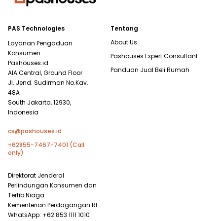
PAS Technologies
Tentang
About Us
Layanan Pengaduan
Konsumen
Pashouses Expert Consultant
Pashouses.id
Panduan Jual Beli Rumah
AIA Central, Ground Floor
Jl. Jend. Sudirman No.Kav.
48A
South Jakarta, 12930,
Indonesia
cs@pashouses.id
+62855-7467-7401 (Call
only)
Direktorat Jenderal
Perlindungan Konsumen dan
Tertib Niaga
Kementerian Perdagangan RI
WhatsApp: +62 853 1111 1010