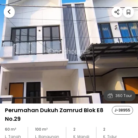
360 Tour
Perumahan Dukuh Zamrud Blok E8
J-38955
No.29
60
m²
100
m²
2
2
L. Tanah
L. Bangunan
K. Mandi
K. Tidur