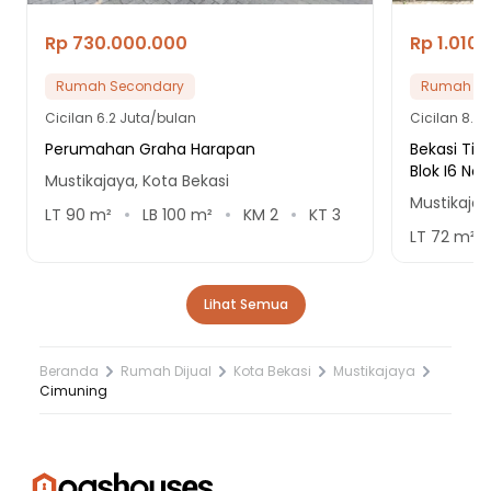
Rp 730.000.000
Rp 1.010
Rumah Secondary
Rumah Se
Cicilan
6.2 Juta/bulan
Cicilan
8.6 
Perumahan Graha Harapan
Bekasi Tim
Blok I6 No.1
Mustikajaya, Kota Bekasi
Mustikajay
LT
90
m²
LB
100
m²
KM
2
KT
3
LT
72
m²
Lihat Semua
Beranda
Rumah Dijual
Kota Bekasi
Mustikajaya
Cimuning