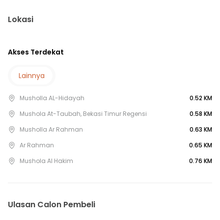
5 Menit ke Puskesmas Padurenan
10 Menit ke puskesmas setu
Lokasi
10 Menit ke Puskesmas Mustika Jaya
15 Menit ke Gerbang Tol GTO Burangkeng
Akses Terdekat
25 Menit ke Tol Bekasi Timur 2
30 Menit ke Gerbang Tol Cibitung 7
Lainnya
35 Menit ke Gerbang Tol Cibitung 5
Musholla AL-Hidayah
0.52 KM
35 Menit ke Gerbang Tol Cibitung 2
Mushola At-Taubah, Bekasi Timur Regensi
0.58 KM
Musholla Ar Rahman
0.63 KM
Ar Rahman
0.65 KM
Mushola Al Hakim
0.76 KM
Ulasan Calon Pembeli