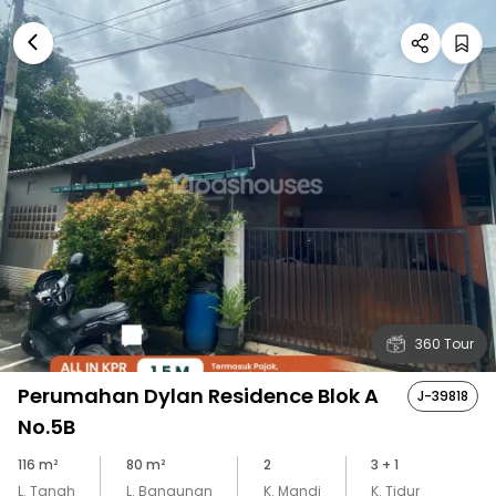
360 Tour
Perumahan Dylan Residence Blok A
J-39818
No.5B
116
m²
80
m²
2
3
+ 1
L. Tanah
L. Bangunan
K. Mandi
K. Tidur