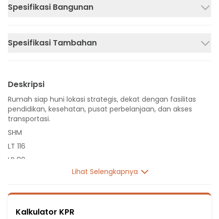
Spesifikasi Bangunan
Spesifikasi Tambahan
Deskripsi
Rumah siap huni lokasi strategis, dekat dengan fasilitas
pendidikan, kesehatan, pusat perbelanjaan, dan akses
transportasi.
SHM
LT 116
LB 80
Lihat Selengkapnya
1 Lantai
3 Kamar Tidur
1 Kamar Pembantu
Kalkulator KPR
2 Kamar Mandi