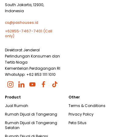
South Jakarta, 12930,
Indonesia
cs@pashouses.id
+62855-7467-7401 (Call
only)
Direktorat Jenderal
Perlindungan Konsumen dan
Tertib Niaga
Kementerian Perdagangan RI
WhatsApp: +62 853 1111 1010
Product
Other
Jual Rumah
Terms & Conditions
Rumah Dijual di
Tangerang
Privacy Policy
Rumah Dijual di
Tangerang
Peta Situs
Selatan
Rumah Dijual di
Bekasi