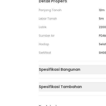
Detail Properti
Panjang Tanah
12m
Lebar Tanah
5m
Listrik
2200
Sumber Air
PDA
Hadap
Sela
Sertifikat
SHG
Spesifikasi Bangunan
Spesifikasi Tambahan