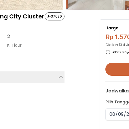
g City Cluster
J-37686
Harga
2
Rp 1.57
K. Tidur
Cicilan
13.4 
Bebas biaya
Jadwalka
Pilih Tang