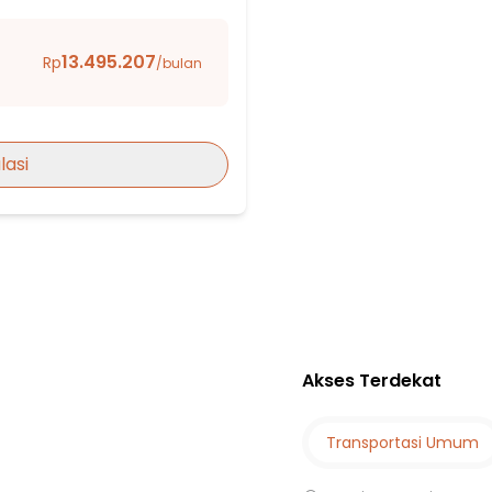
13.495.207
Rp
/bulan
angerang
lasi
ang
 City
Akses Terdekat
NGAN
Transportasi Umum