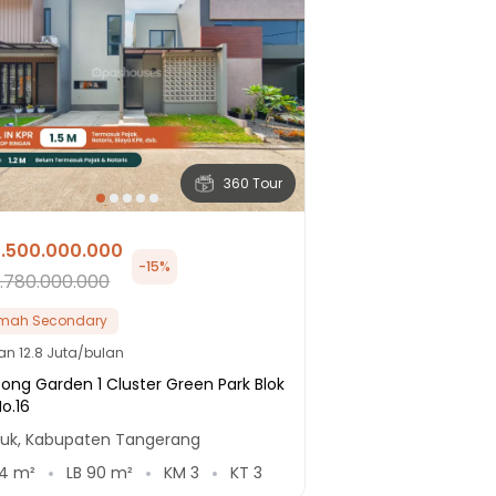
360 Tour
1.500.000.000
-
15
%
1.780.000.000
mah Secondary
lan
12.8 Juta/bulan
ong Garden 1 Cluster Green Park Blok
o.16
auk, Kabupaten Tangerang
4
m²
LB
90
m²
KM
3
KT
3