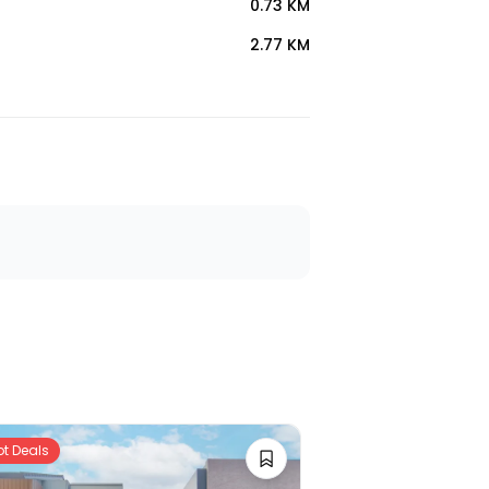
0.73 KM
2.77 KM
ot Deals