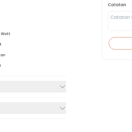
Catatan
 Watt
M
tan
B