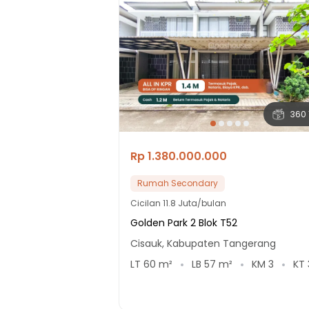
360 
Rp 1.380.000.000
Rumah Secondary
Cicilan
11.8 Juta/bulan
Golden Park 2 Blok T52
Cisauk, Kabupaten Tangerang
LT
60
m²
LB
57
m²
KM
3
KT