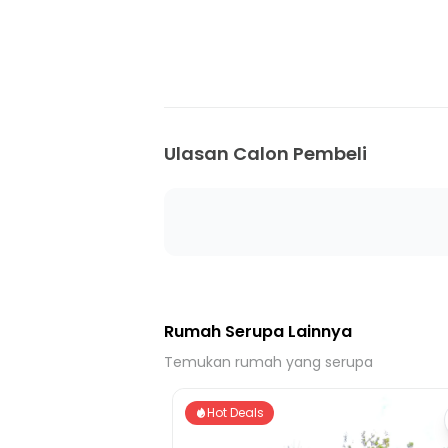
11 Menit ke Upt Puskesmas Suradita
10 Menit ke Puskesmas Cisauk
19 Menit ke Puskesmas Suradita
13 Menit ke Gerbang Tol Legok
12 Menit ke Gerbang Tol BSD Barat 1
Ulasan Calon Pembeli
19 Menit ke Gerbang Tol BSD Utama
32 Menit ke Gerbang Tol BSD Timur 2
5 Menit ke Stasiun Cicayur
12 Menit ke Terminal Intermoda BSD
Rumah Serupa Lainnya
Temukan rumah yang serupa
Hot Deals