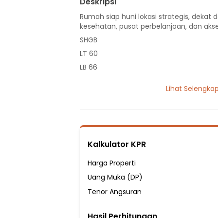
Deskripsi
Rumah siap huni lokasi strategis, dekat d
kesehatan, pusat perbelanjaan, dan akse
SHGB
LT 60
LB 66
2 Lantai
Lihat Selengka
2 Kamar Tidur
2 Kamar Mandi
Listrik 2200 VA
Sumber Air PDAM
Kalkulator KPR
Hadap Selatan
Fasilitas Sekitar Hunian:
Harga Properti
6 Menit ke SDN CIcayur II
Uang Muka (DP)
5 Menit ke SD Negeri Cicayur I
Tenor Angsuran
7 Menit ke SDN SITUGADUNG 1
Hasil Perhitungan
7 Menit ke SDN Pajajaran