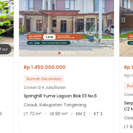
Tour
Rp 1.450.000.000
Rp 
Rp 
Rumah Secondary
Ru
Cicilan
12.4 Juta/bulan
Cici
Springhill Yume Lagoon Blok E11 No.6
Serp
Cisauk, Kabupaten Tangerang
C2 N
3
LT
72
m²
LB
80
m²
KM
2
KT
3
Cis
LT
8