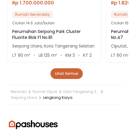
Rp 1.700.000.000
Rp 1.820
Rumah Secondary
Rumah Se
Cicilan
14.6 Juta/bulan
Cicilan
15.6
Perumahan Serpong Park Cluster
Perumahan
Fluorite Blok F1 No.81
No.47
Serpong Utara, Kota Tangerang Selatan
Ciputat, K
LT
90
m²
LB
125
m²
KM
3
KT
2
LT
60
m²
Lihat Semua
Beranda
Rumah Dijual
Kota Tangerang Selatan
Serpong Utara
Lengkong Karya