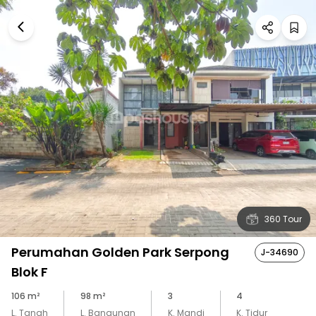
360 Tour
Perumahan Golden Park Serpong
J-34690
Blok F
106
m²
98
m²
3
4
L. Tanah
L. Bangunan
K. Mandi
K. Tidur