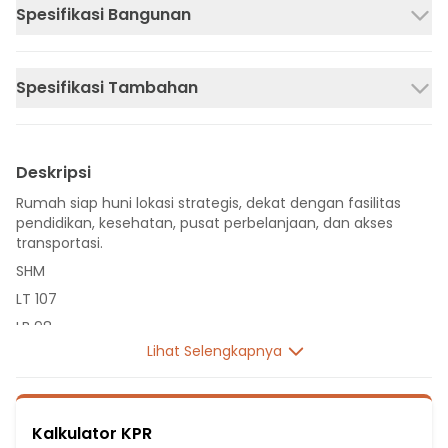
Spesifikasi Bangunan
Spesifikasi Tambahan
Deskripsi
Rumah siap huni lokasi strategis, dekat dengan fasilitas
pendidikan, kesehatan, pusat perbelanjaan, dan akses
transportasi.
SHM
LT 107
LB 98
Lihat Selengkapnya
2 Lantai
4 Kamar Tidur
3 Kamar Mandi
Kalkulator KPR
Listrik 2200 VA