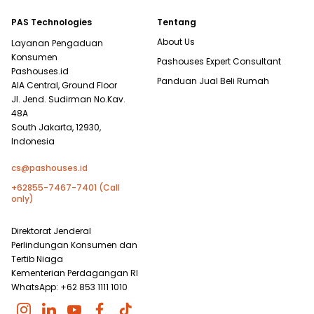
PAS Technologies
Tentang
About Us
Layanan Pengaduan
Konsumen
Pashouses Expert Consultant
Pashouses.id
Panduan Jual Beli Rumah
AIA Central, Ground Floor
Jl. Jend. Sudirman No.Kav.
48A
South Jakarta, 12930,
Indonesia
cs@pashouses.id
+62855-7467-7401 (Call
only)
Direktorat Jenderal
Perlindungan Konsumen dan
Tertib Niaga
Kementerian Perdagangan RI
WhatsApp: +62 853 1111 1010