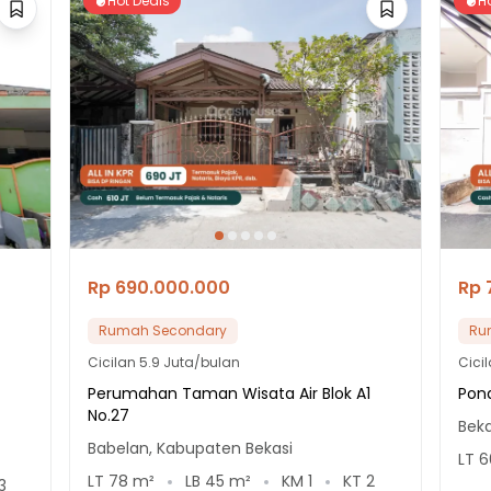
Hot Deals
H
Rp 690.000.000
Rp 
Rumah Secondary
Ru
Cicilan
5.9 Juta/bulan
Cici
Perumahan Taman Wisata Air Blok A1
Pond
No.27
Beka
Babelan, Kabupaten Bekasi
LT
6
LT
78
m²
LB
45
m²
KM
1
KT
2
3