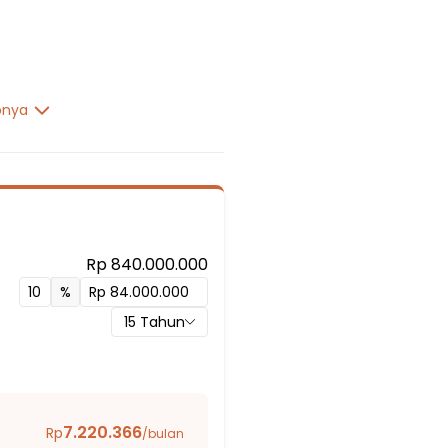
pnya
Rp 840.000.000
%
15
Tahun
ri 2
7.220.366
Rp
/bulan