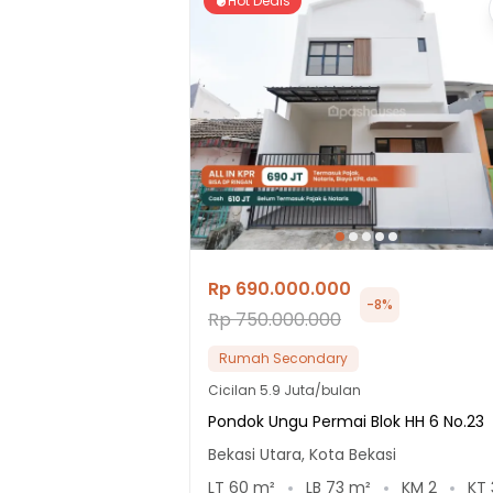
Hot Deals
Rp 690.000.000
-
8
%
Rp 750.000.000
Rumah Secondary
Cicilan
5.9 Juta/bulan
Pondok Ungu Permai Blok HH 6 No.23
Bekasi Utara, Kota Bekasi
LT
60
m²
LB
73
m²
KM
2
KT