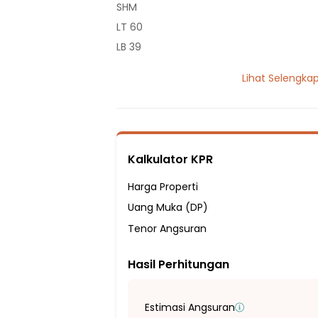
SHM
LT 60
LB 39
1 Lantai
Lihat Selengka
2 Kamar Tidur
1 Kamar Mandi
Listrik 1300 VA
Fasilitas Sekitar Hunian:
Kalkulator KPR
7 menit ke SD Negeri Kebalen 02
8 menit ke SMAN 1 Babelan
Harga Properti
10 menit ke SD Negeri 05 Kebalen
Uang Muka (DP)
10 menit ke SD Negeri Kebalen 06
Tenor Angsuran
10 menit ke SD Negeri Kebalen 03
Hasil Perhitungan
10 menit ke SMP Fatahillah Babelan
10 menit ke SMAN 2 Babelan
15 menit ke Pasar Kaget Taman Wisma As
Estimasi Angsuran