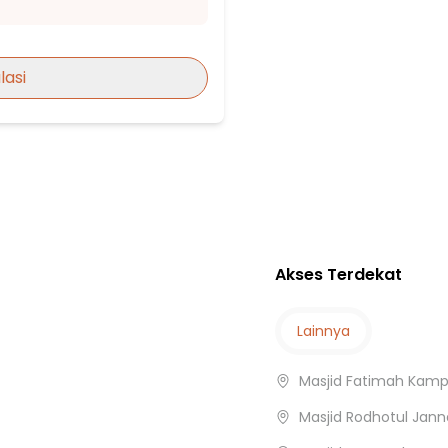
Bekasi
lasi
n
ola
Akses Terdekat
Lainnya
Masjid Fatimah Kamp
Masjid Rodhotul Jan