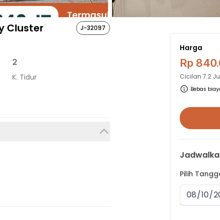
 Cluster
J-32097
Harga
2
Rp 840
K. Tidur
Cicilan
7.2 J
Bebas biaya
Jadwalka
Pilih Tang