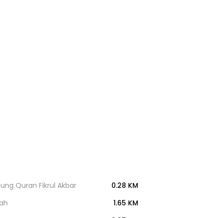
ung Quran Fikrul Akbar
0.28 KM
nah
1.65 KM