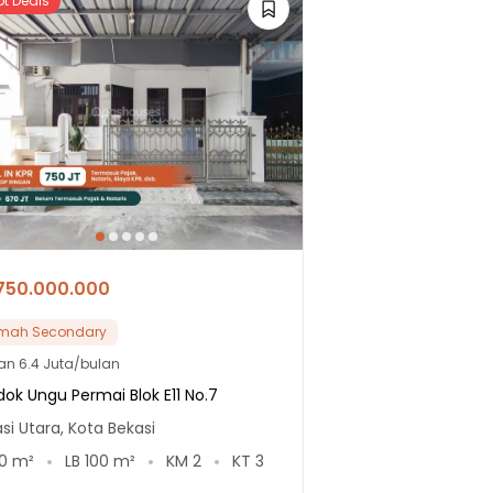
ot Deals
750.000.000
mah Secondary
lan
6.4 Juta/bulan
ok Ungu Permai Blok E11 No.7
si Utara, Kota Bekasi
0
m²
LB
100
m²
KM
2
KT
3