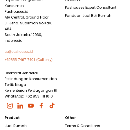
Konsumen
Pashouses Expert Consultant
Pashouses.id
Panduan Jual Beli Rumah
AIA Central, Ground Floor
Jl. Jend. Sudirman No.Kav.
48A
South Jakarta, 12930,
Indonesia
cs@pashouses.id
+62855-7467-7401 (Call only)
Direktorat Jenderal
Perlindungan Konsumen dan
Tertib Niaga
Kementerian Perdagangan RI
WhatsApp: +62 853 1111 1010
Product
Other
Jual Rumah
Terms & Conditions