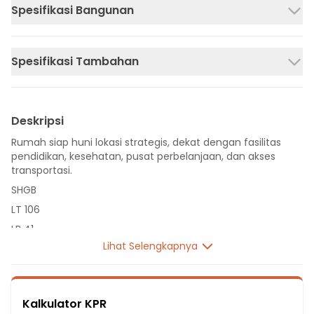
Spesifikasi Bangunan
Spesifikasi Tambahan
Deskripsi
Rumah siap huni lokasi strategis, dekat dengan fasilitas
pendidikan, kesehatan, pusat perbelanjaan, dan akses
transportasi.
SHGB
LT 106
LB 41
Lihat Selengkapnya
1 Lantai
2 Kamar Tidur
1 Kamar Mandi
Kalkulator KPR
Listrik 2200 VA