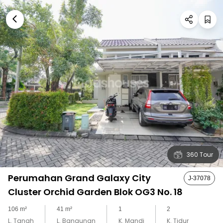
360 Tour
Perumahan Grand Galaxy City
J-37078
Cluster Orchid Garden Blok OG3 No. 18
106
m²
41
m²
1
2
L. Tanah
L. Bangunan
K. Mandi
K. Tidur