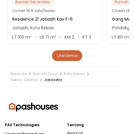
Rumah Secondary
Rumah Se
Cicilan
14.6 Juta/bulan
Cicilan
14.9
Residence 21 Jatiasih Kav F-6
Gang Mang
Jatiasih, Kota Bekasi
Pondokged
LT
105
m²
LB
71
m²
KM
2
KT
3
LT
80
m²
Lihat Semua
Beranda
Rumah Dijual
Kota Bekasi
Bekasi Selatan
Jakasetia
PAS Technologies
Tentang
About Us
Layanan Pengaduan