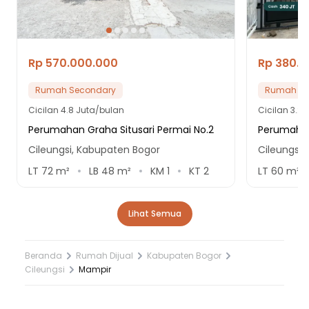
Rp 570.000.000
Rp 380.
Rumah Secondary
Rumah Se
Cicilan
4.8 Juta/bulan
Cicilan
3.2 
Perumahan Graha Situsari Permai No.2
Perumahan
Cileungsi, Kabupaten Bogor
Cileungsi,
LT
72
m²
LB
48
m²
KM
1
KT
2
LT
60
m²
Lihat Semua
Beranda
Rumah Dijual
Kabupaten Bogor
Cileungsi
Mampir