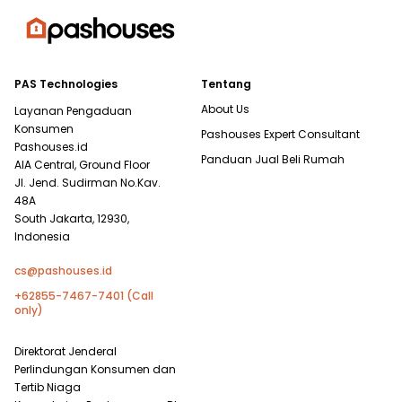
PAS Technologies
Tentang
About Us
Layanan Pengaduan
Konsumen
Pashouses Expert Consultant
Pashouses.id
Panduan Jual Beli Rumah
AIA Central, Ground Floor
Jl. Jend. Sudirman No.Kav.
48A
South Jakarta, 12930,
Indonesia
cs@pashouses.id
+62855-7467-7401 (Call
only)
Direktorat Jenderal
Perlindungan Konsumen dan
Tertib Niaga