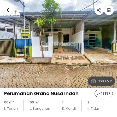
360 Tour
Perumahan Grand Nusa Indah
J-43897
60
m²
60
m²
1
2
L. Tanah
L. Bangunan
K. Mandi
K. Tidur