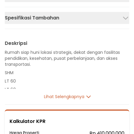
Spesifikasi Tambahan
Deskripsi
Rumah siap huni lokasi strategis, dekat dengan fasilitas
pendidikan, kesehatan, pusat perbelanjaan, dan akses
transportasi.
SHM
LT 60
LT 60
Lihat Selengkapnya
1 Lantai
2 Kamar Tidur
1 Kamar Mandi
Kalkulator KPR
Listrik 1300 VA
Sumber Air PDAM
Harga Properti
Rp 410.000.000