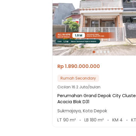
Rp 1.890.000.000
Rumah Secondary
Cicilan
16.2 Juta/bulan
Perumahan Grand Depok City Cluste
Acacia Blok D31
Sukmajaya, Kota Depok
LT
90
m²
LB
180
m²
KM
4
K