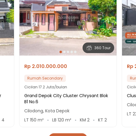
360 Tour
Rp 2.010.000.000
Rp 
Rumah Secondary
Ru
Cicilan
17.2 Juta/bulan
Cici
r
Grand Depok City Cluster Chrysant Blok
Clus
B1 No.6
Cil
Cilodong, Kota Depok
LT
2
T
4
LT
150
m²
LB
120
m²
KM
2
KT
2