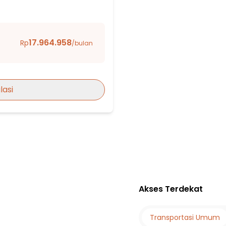
 Al-Hikmah
17.964.958
Rp
/bulan
lasi
DEPOK
Akses Terdekat
Transportasi Umum