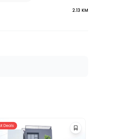
2.13 KM
ot Deals