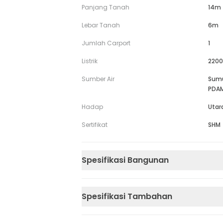
Panjang Tanah
14m
Lebar Tanah
6m
Jumlah Carport
1
Listrik
2200
Sumber Air
Sum
PDA
Hadap
Utar
Sertifikat
SHM
Spesifikasi Bangunan
Spesifikasi Tambahan