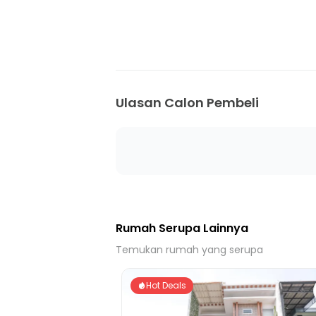
25 Menit ke Gerbang Tol Margonda 1
25 Menit ke Gerbang Tol Brigif 1
25 Menit ke Stasiun Bojong Gede
25 Menit ke Terminal Kampung Sawah
Ulasan Calon Pembeli
Rumah Serupa Lainnya
Temukan rumah yang serupa
Hot Deals