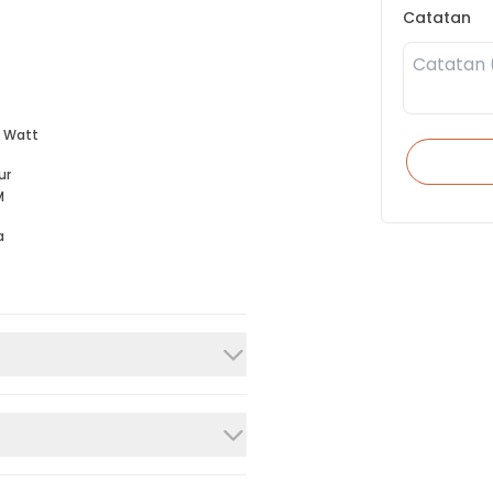
Catatan
 Watt
ur
M
a