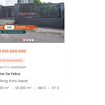
2.010.000.000
mah Secondary
lan
17.2 Juta/bulan
ter De Felice
odong, Kota Depok
20
m²
LB
200
m²
KM
3
KT
3