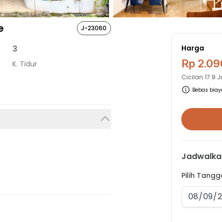
e
J-23060
3
Harga
Rp 2.09
K. Tidur
Cicilan
17.9 
Bebas biaya
Jadwalka
Pilih Tang