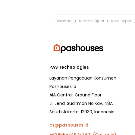
Beranda
Rumah Dijual
Kota Depok
PAS Technologies
Layanan Pengaduan Konsumen
Pashouses.id
AIA Central, Ground Floor
Jl. Jend. Sudirman No.Kav. 48A
South Jakarta, 12930, Indonesia
cs@pashouses.id
+62855-7467-7401 (Call only)