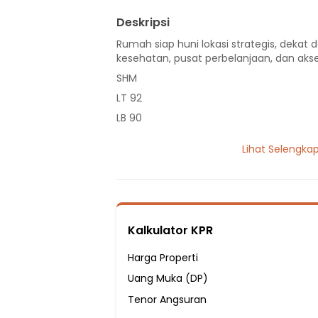
Deskripsi
Rumah siap huni lokasi strategis, dekat d
kesehatan, pusat perbelanjaan, dan akse
SHM
LT 92
LB 90
2 Lantai
Lihat Selengka
3 Kamar Tidur
2 Kamar Mandi
Listrik 2200 VA
Sumber Air PDAM
Kalkulator KPR
Hadap Utara
Fasilitas Sekitar Hunian:
Harga Properti
2 Menit ke SMA Negeri 12 Depok
Uang Muka (DP)
2 Menit ke Sekolah Dasar Negeri Cipayun
Tenor Angsuran
3 Menit ke SMP Dharma Pertiwi