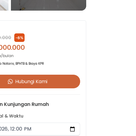
0.000
-
6
%
.000.000
a/bulan
 Notaris, BPHTB & Biaya KPR
Hubungi Kami
n Kunjungan Rumah
gal & Waktu