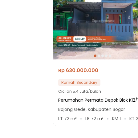
Rp 630.000.000
Rumah Secondary
Cicilan
5.4 Juta/bulan
Perumahan Permata Depok Blok K12/
Bojong Gede, Kabupaten Bogor
LT
72
m²
LB
72
m²
KM
1
KT