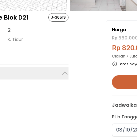
 Blok D21
J-36519
2
Harga
Rp 880.00
K. Tidur
Rp 820
Cicilan
7 Jut
Bebas biaya
Jadwalka
Pilih Tang