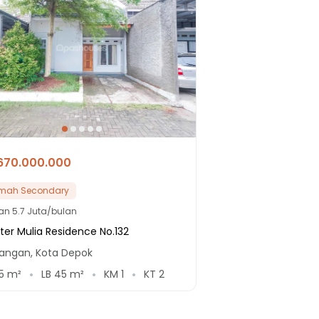
670.000.000
mah Secondary
lan
5.7 Juta/bulan
ter Mulia Residence No.132
angan, Kota Depok
5
m²
LB
45
m²
KM
1
KT
2