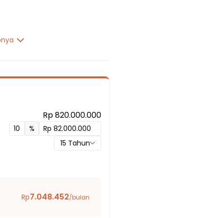
pnya
Rp 820.000.000
%
g 2
15
Tahun
 Al-Hikmah
7.048.452
Rp
/bulan