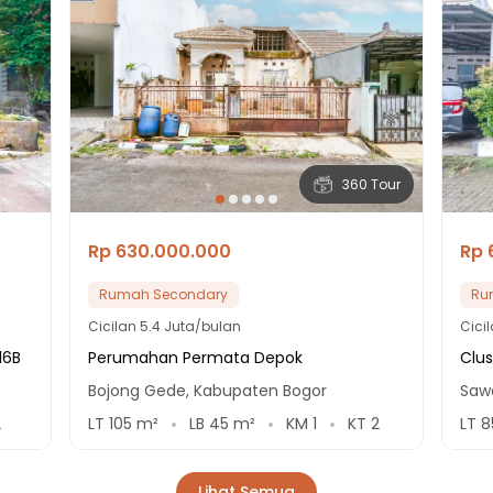
360 Tour
Rp 630.000.000
Rp 
Rumah Secondary
Ru
Cicilan
5.4 Juta/bulan
Cici
16B
Perumahan Permata Depok
Clus
Bojong Gede, Kabupaten Bogor
Saw
2
LT
105
m²
LB
45
m²
KM
1
KT
2
LT
8
Lihat Semua