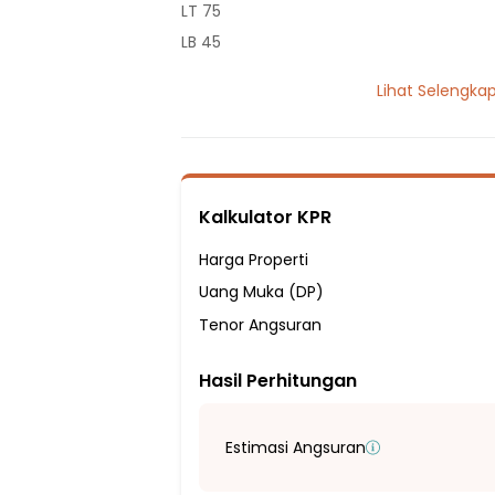
LT 75
LB 45
1 Lantai
Lihat Selengka
2 Kamar Tidur
1 Kamar Mandi
Listrik 2200 VA
Sumber Air Tanah
Kalkulator KPR
Hadap Barat
Fasilitas Sekitar Hunian:
Harga Properti
2 Menit ke SMA Negeri 12 Depok
Uang Muka (DP)
2 Menit ke Sekolah Dasar Negeri Cipayun
Tenor Angsuran
3 Menit ke SMP Dharma Pertiwi
Hasil Perhitungan
4 Menit ke Sekolah Dasar Islam Terpadu
9 Menit ke SD Negeri Pondok terong 3
15 Menit ke SMA Negeri 16 Depok
Estimasi Angsuran
8 Menit ke Pasar Citayam