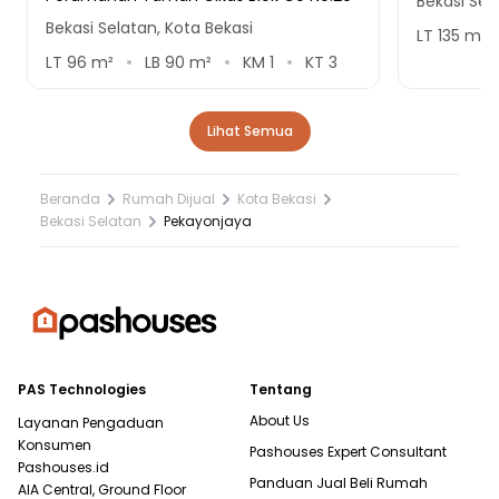
Bekasi Sel
Bekasi Selatan, Kota Bekasi
LT
135
m²
LT
96
m²
LB
90
m²
KM
1
KT
3
Lihat Semua
Beranda
Rumah Dijual
Kota Bekasi
Bekasi Selatan
Pekayonjaya
PAS Technologies
Tentang
About Us
Layanan Pengaduan
Konsumen
Pashouses Expert Consultant
Pashouses.id
Panduan Jual Beli Rumah
AIA Central, Ground Floor