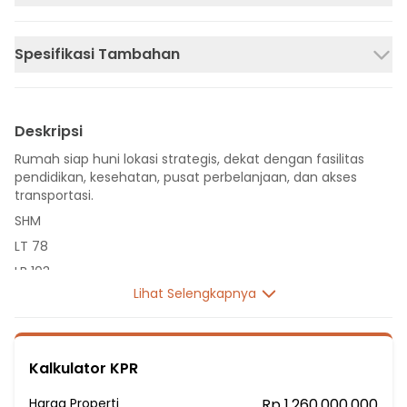
Spesifikasi Tambahan
Deskripsi
Rumah siap huni lokasi strategis, dekat dengan fasilitas
pendidikan, kesehatan, pusat perbelanjaan, dan akses
transportasi.
SHM
LT 78
LB 103
Lihat Selengkapnya
1 Lantai
3 Kamar Tidur
1 Kamar Mandi
Kalkulator KPR
Listrik 2200 VA
Sumber Air Tanah
Harga Properti
Rp 1.260.000.000