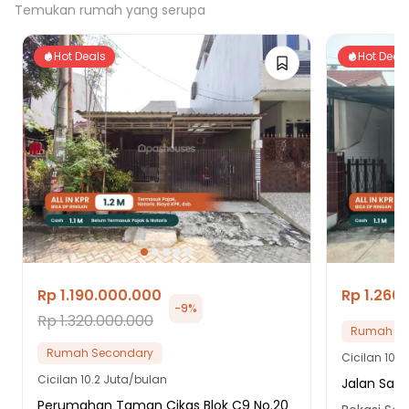
Temukan rumah yang serupa
Hot Deals
Hot Deal
Rp 1.190.000.000
Rp 1.260
-
9
%
Rp 1.320.000.000
Rumah Se
Rumah Secondary
Cicilan
10.8
Cicilan
10.2 Juta/bulan
Jalan Sad
Perumahan Taman Cikas Blok C9 No.20