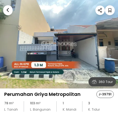
360 Tour
Perumahan Griya Metropolitan
J-39791
78
m²
103
m²
1
3
L. Tanah
L. Bangunan
K. Mandi
K. Tidur