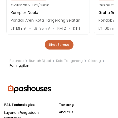
Cicilan
20.5 Juta/bulan
Cicilan
20.5
Komplek Deplu
Graha Ray
Pondok Aren, Kota Tangerang Selatan
Pondok Ar
LT
131
m²
LB
135
m²
KM
2
KT
1
LT
100
m²
Lihat Semua
Beranda
Rumah Dijual
Kota Tangerang
Ciledug
Paninggilan
PAS Technologies
Tentang
About Us
Layanan Pengaduan
Konsumen