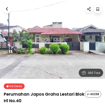
360 Tour
Hot Deals
Perumahan Japos Graha Lestari Blok
J-40298
H1 No.40