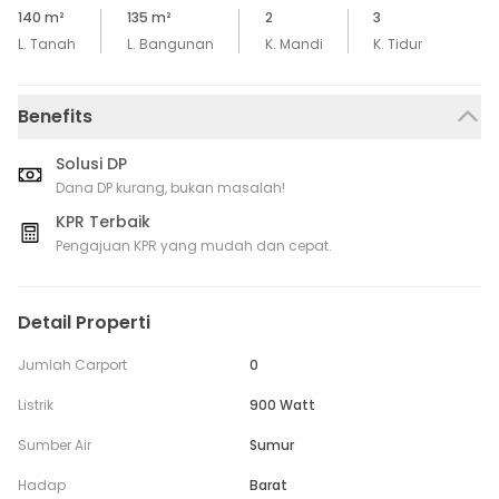
140
m²
135
m²
2
3
L. Tanah
L. Bangunan
K. Mandi
K. Tidur
Benefits
Solusi DP
Dana DP kurang, bukan masalah!
KPR Terbaik
Pengajuan KPR yang mudah dan cepat.
Detail Properti
Jumlah Carport
0
Listrik
900 Watt
Sumber Air
Sumur
Hadap
Barat