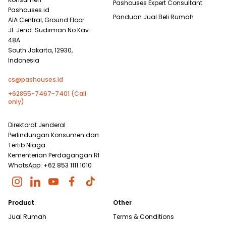
Pashouses Expert Consultant
Pashouses.id
Panduan Jual Beli Rumah
AIA Central, Ground Floor
Jl. Jend. Sudirman No.Kav.
48A
South Jakarta, 12930,
Indonesia
cs@pashouses.id
+62855-7467-7401 (Call
only)
Direktorat Jenderal
Perlindungan Konsumen dan
Tertib Niaga
Kementerian Perdagangan RI
WhatsApp: +62 853 1111 1010
Product
Other
Jual Rumah
Terms & Conditions