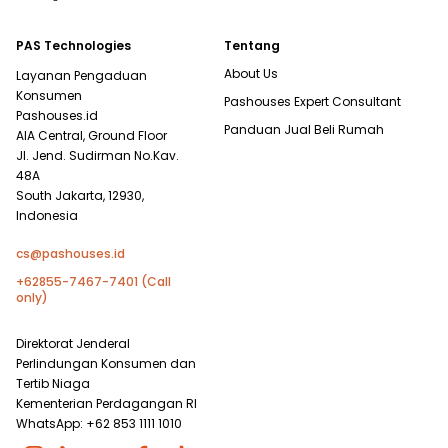
PAS Technologies
Tentang
About Us
Layanan Pengaduan
Konsumen
Pashouses Expert Consultant
Pashouses.id
Panduan Jual Beli Rumah
AIA Central, Ground Floor
Jl. Jend. Sudirman No.Kav.
48A
South Jakarta, 12930,
Indonesia
cs@pashouses.id
+62855-7467-7401 (Call
only)
Direktorat Jenderal
Perlindungan Konsumen dan
Tertib Niaga
Kementerian Perdagangan RI
WhatsApp: +62 853 1111 1010