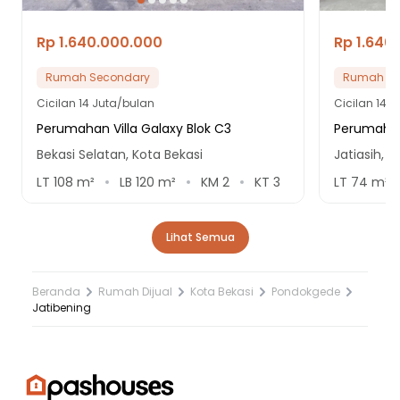
Rp 1.640.000.000
Rp 1.640
Rumah Secondary
Rumah Se
Cicilan
14 Juta/bulan
Cicilan
14 J
Perumahan Villa Galaxy Blok C3
Perumaha
Bekasi Selatan, Kota Bekasi
Jatiasih, K
LT
108
m²
LB
120
m²
KM
2
KT
3
LT
74
m²
Lihat Semua
Beranda
Rumah Dijual
Kota Bekasi
Pondokgede
Jatibening