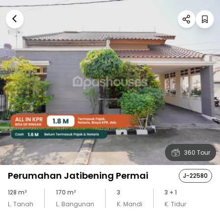
360 Tour
Perumahan Jatibening Permai
J-22580
128
m²
170
m²
3
3
+ 1
L. Tanah
L. Bangunan
K. Mandi
K. Tidur