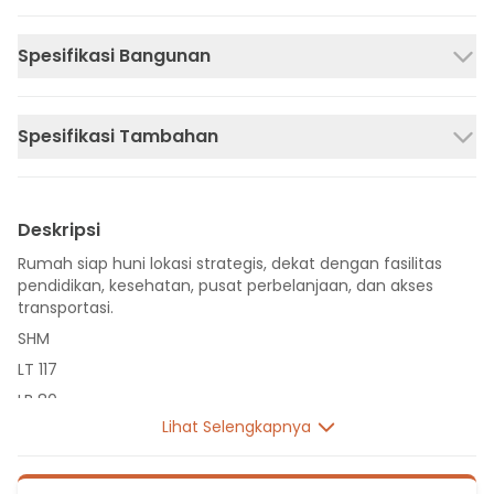
Spesifikasi Bangunan
Spesifikasi Tambahan
Deskripsi
Rumah siap huni lokasi strategis, dekat dengan fasilitas
pendidikan, kesehatan, pusat perbelanjaan, dan akses
transportasi.
SHM
LT 117
LB 80
Lihat Selengkapnya
1 Lantai
2 Kamar Tidur
2 Kamar Mandi