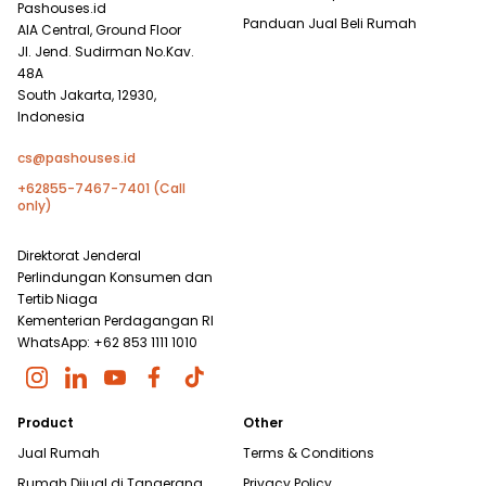
Pashouses.id
Panduan Jual Beli Rumah
AIA Central, Ground Floor
Jl. Jend. Sudirman No.Kav.
48A
South Jakarta, 12930,
Indonesia
cs@pashouses.id
+62855-7467-7401 (Call
only)
Direktorat Jenderal
Perlindungan Konsumen dan
Tertib Niaga
Kementerian Perdagangan RI
WhatsApp: +62 853 1111 1010
Product
Other
Jual Rumah
Terms & Conditions
Rumah Dijual di
Tangerang
Privacy Policy