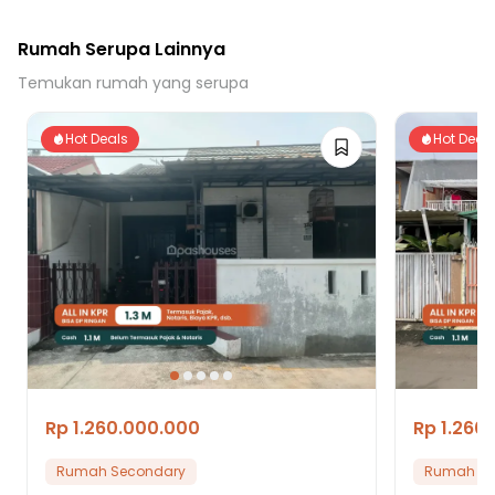
Rumah Serupa Lainnya
Temukan rumah yang serupa
Hot Deals
Hot Deal
Rp 1.260.000.000
Rp 1.260
Rumah Secondary
Rumah Se