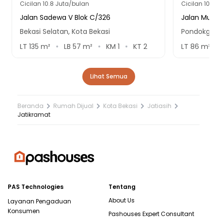
Cicilan
10.8 Juta/bulan
Cicilan
10.8
Jalan Sadewa V Blok C/326
Jalan Muta
Bekasi Selatan, Kota Bekasi
Pondokged
LT
135
m²
LB
57
m²
KM
1
KT
2
LT
86
m²
Lihat Semua
Beranda
Rumah Dijual
Kota Bekasi
Jatiasih
Jatikramat
PAS Technologies
Tentang
About Us
Layanan Pengaduan
Konsumen
Pashouses Expert Consultant