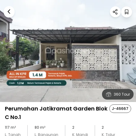
360 Tour
Perumahan Jatikramat Garden Blok
J-46667
C No.1
117
m²
80
m²
2
2
L. Tanah
L. Bangunan
K. Mandi
K. Tidur