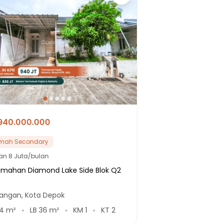
940.000.000
mah Secondary
lan
8 Juta/bulan
umahan Diamond Lake Side Blok Q2
9
angan, Kota Depok
4
m²
LB
36
m²
KM
1
KT
2