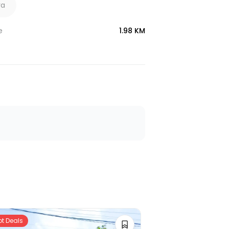
ya
e
1.98 KM
ot Deals