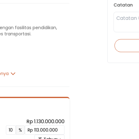
Catatan
engan fasilitas pendidikan,
s transportasi.
pnya
ih 03
ih 01
Rp 1.130.000.000
%