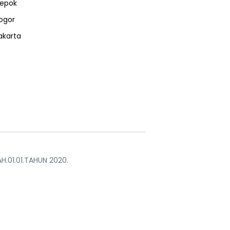
epok
ogor
akarta
H.01.01.TAHUN 2020.