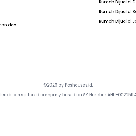
Rumah Dijual di
D
Rumah Dijual di
B
Rumah Dijual di
J
umen dan
©
2026
by
Pashouses.id
.
ahtera is a registered company based on SK Number AHU-0022511.A