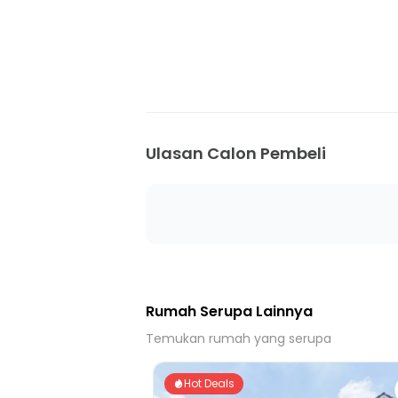
20 Menit ke Terminal Parung
25 Menit ke Stasiun Depok
25 Menit ke Terminal Gedoran Depok M
30 Menit ke Gerbang Toll Limo 1
Ulasan Calon Pembeli
Rumah Serupa Lainnya
Temukan rumah yang serupa
Hot Deals