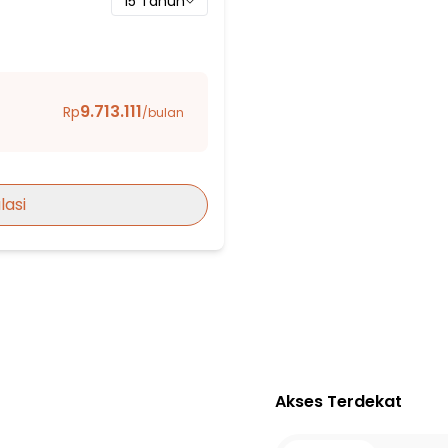
15
Tahun
9.713.111
Rp
/bulan
lasi
ammadiyah Depok
DEPOK
am
Akses Terdekat