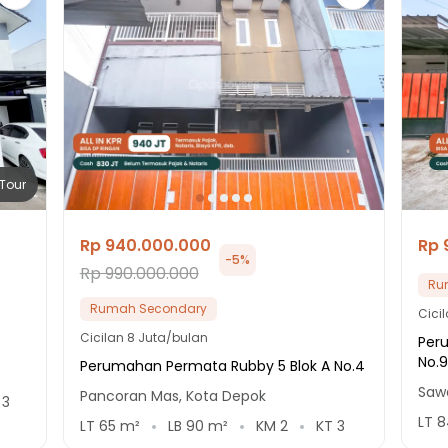
Tour
Rp 940.000.000
Rp 
-
5
%
Rp 990.000.000
Ru
Rumah Secondary
Cici
Cicilan
8 Juta/bulan
Per
No.
Perumahan Permata Rubby 5 Blok A No.4
Saw
Pancoran Mas, Kota Depok
T
3
LT
8
LT
65
m²
LB
90
m²
KM
2
KT
3