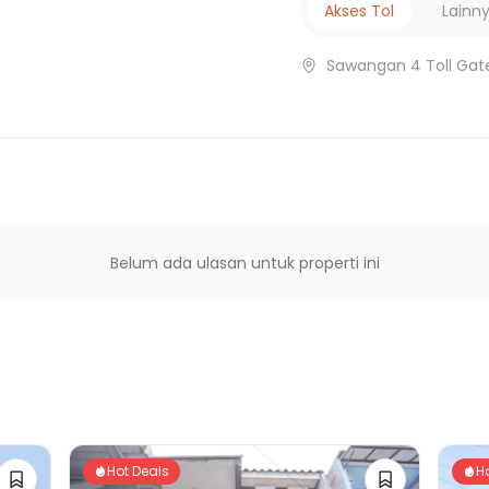
Akses Tol
Lainn
Sawangan 4 Toll Gat
argonda
Belum ada ulasan untuk properti ini
Hot Deals
H