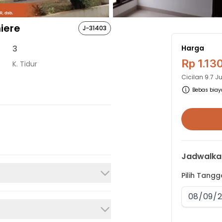
iere
J-31403
3
Harga
Rp 1.13
K. Tidur
Cicilan
9.7 J
Bebas biaya
Jadwalka
Pilih Tang