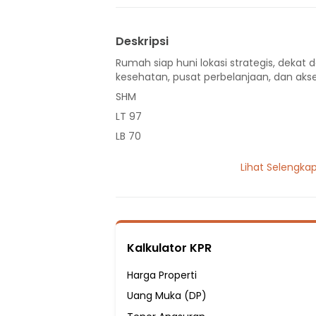
Deskripsi
Rumah siap huni lokasi strategis, dekat d
kesehatan, pusat perbelanjaan, dan akse
SHM
LT 97
LB 70
2 Lantai
Lihat Selengka
3 Kamar Tidur
2 Kamar Mandi
Fasilitas Sekitar Hunian:
1 Menit ke Sekolah Dasar Negeri Pasir Put
Kalkulator KPR
4 Menit ke Sekolah Dasar Negeri Pasir Put
6 Menit ke SDN Bedahan 03
Harga Properti
6 Menit ke SMP Bina Mulia
Uang Muka (DP)
7 Menit ke SMA - SMK Yapan Indonesia