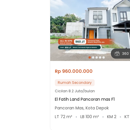
360 
Rp 960.000.000
Rumah Secondary
Cicilan
8.2 Juta/bulan
El Fatih Land Pancoran mas F1
Pancoran Mas, Kota Depok
LT
72
m²
LB
100
m²
KM
2
K