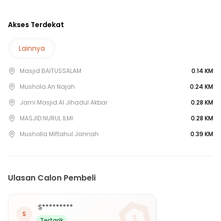
20 Menit ke PUSKESMAS RATU JAYA
10 Menit ke TERMINAL JATIJAJAR
Akses Terdekat
15 Menit ke Bus Terminal Kampung Sawah
25 Menit ke Gerbang Tol Margonda 2
Lainnya
25 Menit ke Gerbang Tol Margonda 3
Masjid BAITUSSALAM
0.14 KM
25 Menit ke Gerbang Tol Margonda 1
25 Menit ke Gerbang Tol Gunung Putri
Mushola An Najah
0.24 KM
30 Menit ke Gerbang Tol Karanggan
Jami Masjid Al Jihadul Akbar
0.28 KM
MASJID NURUL ILMI
0.28 KM
Musholla Miftahul Jannah
0.39 KM
Ulasan Calon Pembeli
S*********
S
Tertarik