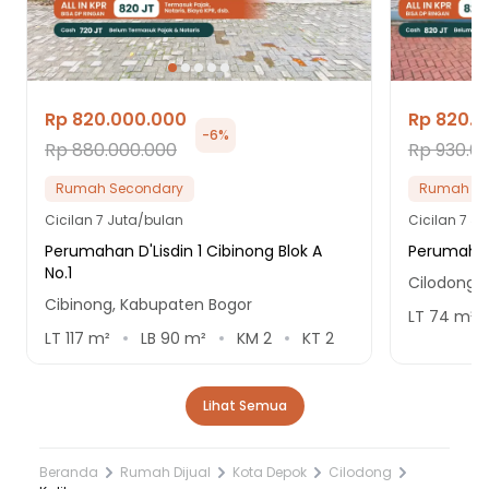
Rp 820.000.000
Rp 820.
-
6
%
Rp 880.000.000
Rp 930.0
Rumah Secondary
Rumah Se
Cicilan
7 Juta/bulan
Cicilan
7 Ju
Perumahan D'Lisdin 1 Cibinong Blok A
Perumahan
No.1
Cilodong,
Cibinong, Kabupaten Bogor
LT
74
m²
LT
117
m²
LB
90
m²
KM
2
KT
2
Lihat Semua
Beranda
Rumah Dijual
Kota Depok
Cilodong