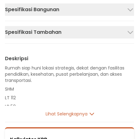
Spesifikasi Bangunan
Spesifikasi Tambahan
Deskripsi
Rumah siap huni lokasi strategis, dekat dengan fasilitas
pendidikan, kesehatan, pusat perbelanjaan, dan akses
transportasi.
SHM
LT 112
LB 50
Lihat Selengkapnya
1 Lantai
3 Kamar Tidur
2 Kamar Mandi