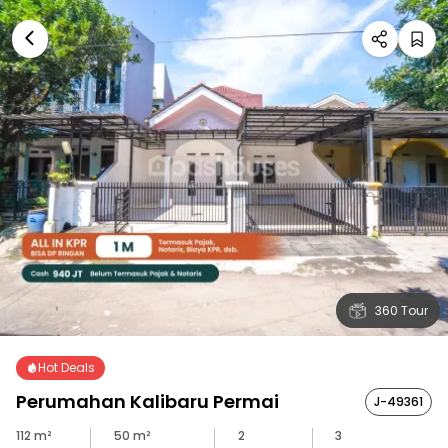
360 Tour
Hot Deals
Perumahan Kalibaru Permai
J-49361
112
m²
50
m²
2
3