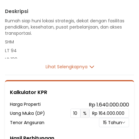
Deskripsi
Rumah siap huni lokasi strategis, dekat dengan fasilitas
pendidikan, kesehatan, pusat perbelanjaan, dan akses
transportasi.
SHM
LT 94
LB 180
Lihat Selengkapnya
2 Lantai
4 Kamar Tidur
3 Kamar Mandi
Kalkulator KPR
Fasilitas Sekitar Hunian:
2 Menit ke SDN Jatisampurna VIII
Harga Properti
Rp 1.640.000.000
3 Menit ke SD ISLAM SABILINA
Uang Muka (DP)
%
5 Menit ke SDN Jatisampurna V & X
Tenor Angsuran
15
Tahun
6 Menit ke SDN Jatisampurna I & IX
6 Menit ke SMPN 230 Jakarta
Hasil Perhitungan