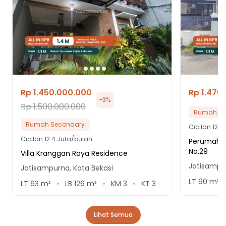
Rp 1.450.000.000
Rp 1.470
-
3
%
Rp 1.500.000.000
Rumah Se
Rumah Secondary
Cicilan
12.6
Cicilan
12.4 Juta/bulan
Perumahan
No.29
Villa Kranggan Raya Residence
Jatisampur
Jatisampurna, Kota Bekasi
LT
90
m²
LT
63
m²
LB
126
m²
KM
3
KT
3
Lihat Semua