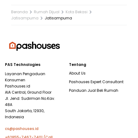
Beranda
Rumah Dijual
Kota Bekasi
Jatisampurna
Jatisampurna
PAS Technologies
Tentang
About Us
Layanan Pengaduan
Konsumen
Pashouses Expert Consultant
Pashouses.id
Panduan Jual Beli Rumah
AIA Central, Ground Floor
Jl. Jend. Sudirman No.Kav.
48A
South Jakarta, 12930,
Indonesia
cs@pashouses.id
+62855-7467-7401 (Call