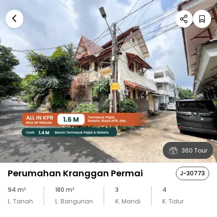
360 Tour
Perumahan Kranggan Permai
J-30773
94
m²
180
m²
3
4
L. Tanah
L. Bangunan
K. Mandi
K. Tidur