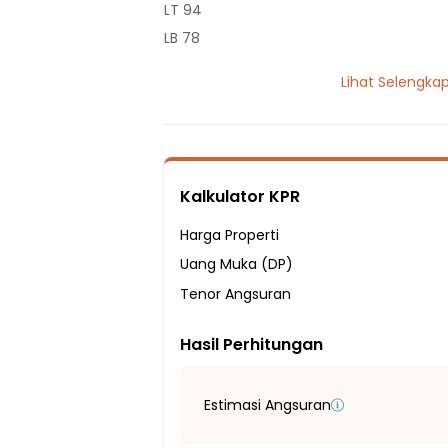
LT 94
LB 78
2 Lantai
Lihat Selengka
3 Kamar Tidur
3 Kamar Mandi
Listrik 2200 VA
Sumber Air Tanah
Kalkulator KPR
Hadap Barat Daya
Fasilitas Sekitar Hunian:
Harga Properti
6 Menit ke Sekolah Dasar Martha
Uang Muka (DP)
4 Menit ke SDN Jatiwaringin XI
Tenor Angsuran
4 Menit ke SDN Jatiwaringin II
Hasil Perhitungan
4 Menit ke SDN Jatiwaringin I
4 Menit ke SMP PGRI PONDOKGEDE
7 Menit ke SMP Negeri 6 Kota Bekasi
Estimasi Angsuran
5 Menit ke SMP/SMK Islam Al - Ikhlas