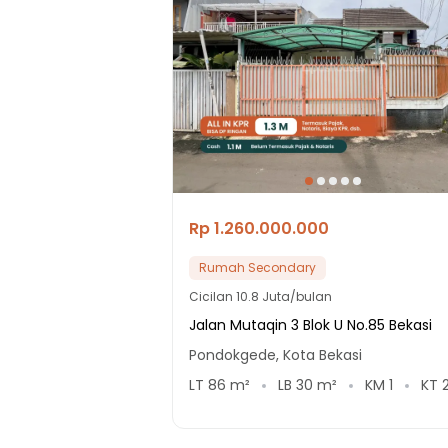
Rp 1.260.000.000
Rumah Secondary
Cicilan
10.8 Juta/bulan
Jalan Mutaqin 3 Blok U No.85 Bekasi
Pondokgede, Kota Bekasi
LT
86
m²
LB
30
m²
KM
1
KT