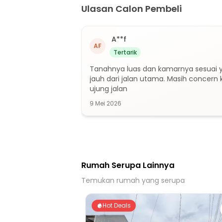
9 Menit ke Puskesmas Jati Makmur
Ulasan Calon Pembeli
10 Menit ke Puskesmas Kelurahan Jatim
14 Menit ke Puskesmas Kecamatan Pon
A**f
11 Menit ke Puskesmas Jatirahayu
AF
Tertarik
15 Menit ke Gerbang Tol Jatiwarna 1
Tanahnya luas dan kamarnya sesuai yg 
15 Menit ke Gerbang Tol Jatiwarna 2
jauh dari jalan utama. Masih concern
20 Menit ke Gerbang Tol Pondok Kelapa 
ujung jalan
14 Menit ke Gerbang Tol Pondok Gede Ti
9 Mei 2026
17 Menit ke Gerbang Tol Ramp Taman Mi
Rumah Serupa Lainnya
Temukan rumah yang serupa
Hot Deals