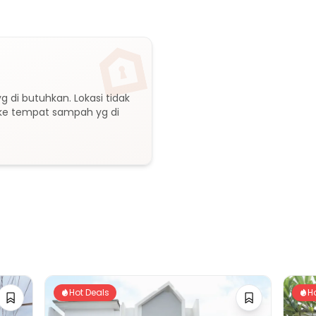
akmur
dok Gede
di butuhkan. Lokasi tidak 
 ke tempat sampah yg di 
2
mur 1
ni 2
Hot Deals
H