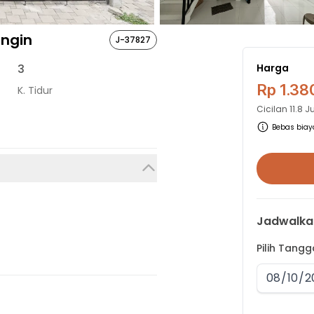
ingin
J-37827
3
Harga
Rp 1.38
K. Tidur
Cicilan
11.8 
Bebas biaya
Jadwalka
Pilih Tang