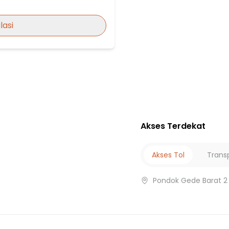
lasi
Akses Terdekat
Akses Tol
Trans
i
arga
Pondok Gede Barat 2 
u