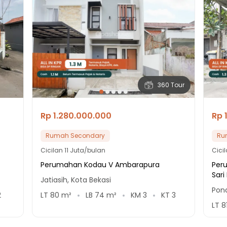
360 Tour
Rp 1.280.000.000
Rp 
Rumah Secondary
Ru
Cicilan
11 Juta/bulan
Cici
Perumahan Kodau V Ambarapura
Per
Sari
Jatiasih, Kota Bekasi
Pon
2
LT
80
m²
LB
74
m²
KM
3
KT
3
LT
8