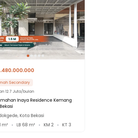
1.480.000.000
mah Secondary
lan
12.7 Juta/bulan
umahan Inaya Residence Kemang
 Bekasi
dokgede, Kota Bekasi
1
m²
LB
68
m²
KM
2
KT
3