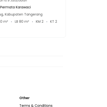
lan
10.9 Juta/bulan
a Permata Karawaci
ug, Kabupaten Tangerang
20
m²
LB
80
m²
KM
2
KT
2
Other
Terms & Conditions