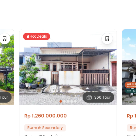
Hot Deals
Tour
360 Tour
Rp 1.260.000.000
Rp 
Rumah Secondary
Ru