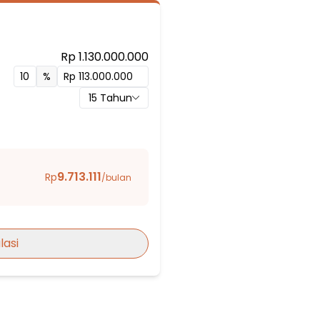
Rp 1.130.000.000
%
15
Tahun
q
9.713.111
Rp
/bulan
g
lasi