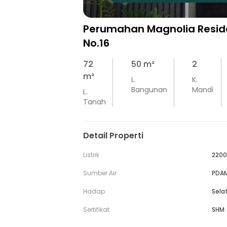
Perumahan Magnolia Reside
No.16
72
50
m²
2
m²
L.
K.
Bangunan
Mandi
L.
Tanah
Detail Properti
Listrik
2200
Sumber Air
PDA
Hadap
Sela
Sertifikat
SHM