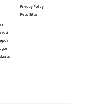
Privacy Policy
Peta Situs
an
ekasi
epok
ogor
akarta