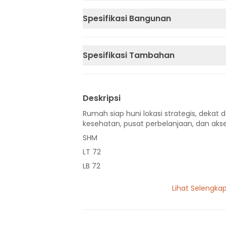
Spesifikasi Bangunan
Spesifikasi Tambahan
Deskripsi
Rumah siap huni lokasi strategis, dekat d
kesehatan, pusat perbelanjaan, dan akse
SHM
LT 72
LB 72
2 Lantai
Lihat Selengka
3 Kamar Tidur
2 Kamar Mandi
Listrik 2200 VA