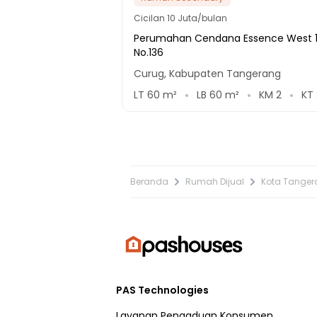
Cicilan
10 Juta/bulan
Perumahan Cendana Essence West 
No.136
Curug, Kabupaten Tangerang
LT
60
m²
LB
60
m²
KM
2
KT
Beranda
Rumah Dijual
Kota Tange
PAS Technologies
Layanan Pengaduan Konsumen