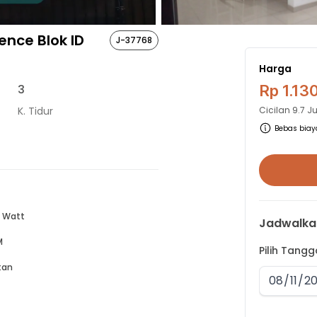
nce Blok ID
J-37768
Harga
3
Rp 1.13
K. Tidur
Cicilan
9.7 J
Bebas biaya
 Watt
Jadwalka
M
Pilih Tang
tan