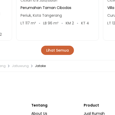
Cicilan
10.8 Juta/bulan
Cici
Perumahan Taman Cibodas
Vill
1
Periuk, Kota Tangerang
Cur
LT
117
m²
LB
96
m²
KM
2
KT
4
LT
1
2
Lihat Semua
rang
Jatiuwung
Jatake
Tentang
Product
About Us
Jual Rumah