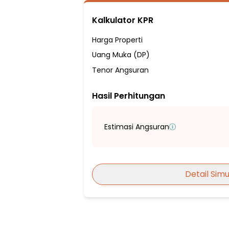
Sumber Air PDAM
Kalkulator KPR
Hadap Utara
Fasilitas Sekitar Hunian:
Harga Properti
3 Menit ke SMA Negeri 11 Tangerang
Uang Muka (DP)
4 Menit ke SD Negeri Jatake 1
Tenor Angsuran
5 Menit ke Sekolah Dasar Islam At-Taufi
Hasil Perhitungan
5 Menit ke Sekolah Dasar Negeri Jatake 3
5 Menit ke SMPN 8 Tangerang
7 Menit ke SMP PGRI Jatiuwung
Estimasi Angsuran
20 Menit ke SMA Negeri 8 Kota Tangeran
4 Menit ke Pasar Rabu Cikoneng
5 Menit ke PASAR INDUK JATIUWUNG
Detail Simu
15 Menit ke ICON WALK
20 Menit ke Grand Serpong Mall
25 Menit ke CitiPlaza Kutabumi
25 Menit ke Tangcity Mall