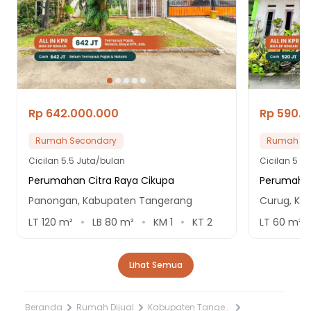
Rp 642.000.000
Rp 590.
Rumah Secondary
Rumah Se
Cicilan
5.5 Juta/bulan
Cicilan
5 Ju
Perumahan Citra Raya Cikupa
Perumahan
Panongan, Kabupaten Tangerang
Curug, Ka
LT
120
m²
LB
80
m²
KM
1
KT
2
LT
60
m²
Lihat Semua
Beranda
Rumah Dijual
Kabupaten Tangerang