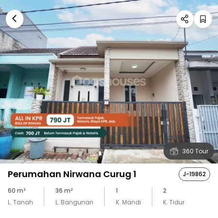
360 Tour
Perumahan Nirwana Curug 1
J-19862
60
m²
36
m²
1
2
L. Tanah
L. Bangunan
K. Mandi
K. Tidur