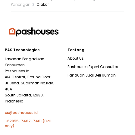
Panongan
Ciakar
PAS Technologies
Tentang
About Us
Layanan Pengaduan
Konsumen
Pashouses Expert Consultant
Pashouses.id
Panduan Jual Beli Rumah
AIA Central, Ground Floor
Jl. Jend. Sudirman No.Kav.
48A
South Jakarta, 12930,
Indonesia
cs@pashouses.id
+62855-7467-7401 (Call
only)