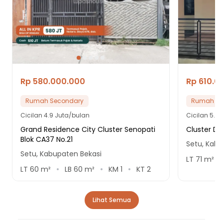
18 Menit ke Gerbang Tol Setu Utara 1
16 Menit ke Gerbang Tol Setu Utara 2
22 Menit ke Gerbang Tol Cibitung 7
38 Menit ke Terminal Cileungsi
36 Menit ke Terminal Bekasi
Rp 580.000.000
Rp 610.0
Rumah Secondary
Rumah Se
Cicilan
4.9 Juta/bulan
Cicilan
5.2 
Grand Residence City Cluster Senopati
Cluster D
Blok CA37 No.21
Setu, Kabu
Setu, Kabupaten Bekasi
LT
71
m²
LT
60
m²
LB
60
m²
KM
1
KT
2
Lihat Semua