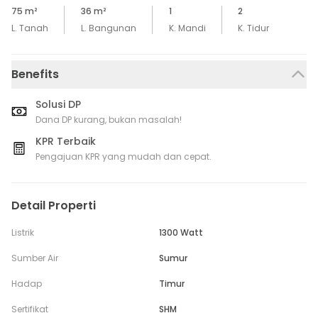
75
m²
36
m²
1
2
L. Tanah
L. Bangunan
K. Mandi
K. Tidur
Benefits
Solusi DP
Dana DP kurang, bukan masalah!
KPR Terbaik
Pengajuan KPR yang mudah dan cepat.
Detail Properti
Listrik
1300 Watt
Sumber Air
Sumur
Hadap
Timur
Sertifikat
SHM