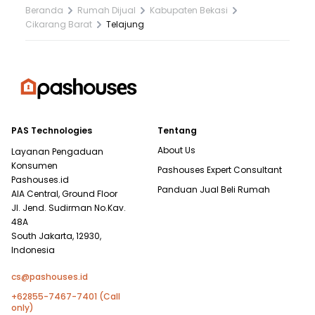
Beranda
Rumah Dijual
Kabupaten Bekasi
Cikarang Barat
Telajung
PAS Technologies
Tentang
About Us
Layanan Pengaduan
Konsumen
Pashouses Expert Consultant
Pashouses.id
Panduan Jual Beli Rumah
AIA Central, Ground Floor
Jl. Jend. Sudirman No.Kav.
48A
South Jakarta, 12930,
Indonesia
cs@pashouses.id
+62855-7467-7401 (Call
only)