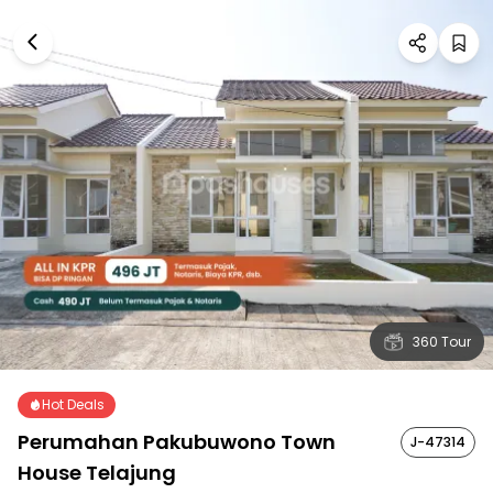
360 Tour
Hot Deals
Perumahan Pakubuwono Town
J-47314
House Telajung