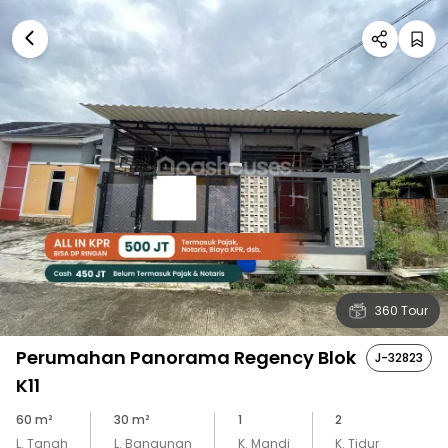
360 Tour
Perumahan Panorama Regency Blok
J-32823
K11
60
m²
30
m²
1
2
L. Tanah
L. Bangunan
K. Mandi
K. Tidur