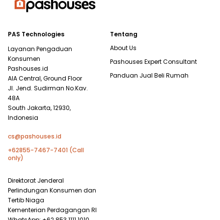
PAS Technologies
Tentang
About Us
Layanan Pengaduan
Konsumen
Pashouses Expert Consultant
Pashouses.id
Panduan Jual Beli Rumah
AIA Central, Ground Floor
Jl. Jend. Sudirman No.Kav.
48A
South Jakarta, 12930,
Indonesia
cs@pashouses.id
+62855-7467-7401 (Call
only)
Direktorat Jenderal
Perlindungan Konsumen dan
Tertib Niaga
Kementerian Perdagangan RI
WhatsApp: +62 853 1111 1010