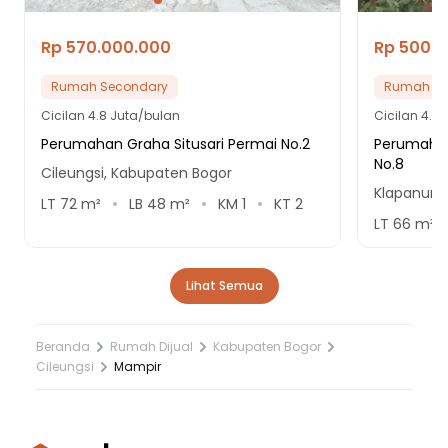
Rp 570.000.000
Rp 500.
Rumah Secondary
Rumah Se
Cicilan
4.8 Juta/bulan
Cicilan
4.2 
Perumahan Graha Situsari Permai No.2
Perumahan
No.8
Cileungsi, Kabupaten Bogor
Klapanung
LT
72
m²
LB
48
m²
KM
1
KT
2
LT
66
m²
Lihat Semua
Beranda
Rumah Dijual
Kabupaten Bogor
Cileungsi
Mampir