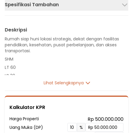
Spesifikasi Tambahan
Deskripsi
Rumah siap huni lokasi strategis, dekat dengan fasilitas
pendidikan, kesehatan, pusat perbelanjaan, dan akses
transportasi.
SHM
LT 60
LB 30
Lihat Selengkapnya
1 Lantai
2 Kamar Tidur
1 Kamar Mandi
Kalkulator KPR
Listrik 1300 VA
Fasilitas Sekitar Hunian:
Harga Properti
Rp 500.000.000
2 Menit ke SDN Palasari 01
Uang Muka (DP)
%