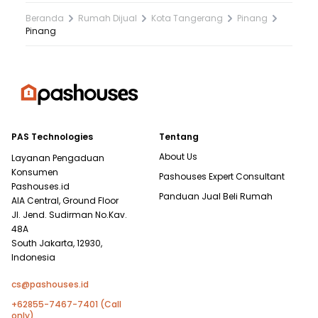
Beranda
Rumah Dijual
Kota Tangerang
Pinang
Pinang
PAS Technologies
Tentang
About Us
Layanan Pengaduan
Konsumen
Pashouses Expert Consultant
Pashouses.id
Panduan Jual Beli Rumah
AIA Central, Ground Floor
Jl. Jend. Sudirman No.Kav.
48A
South Jakarta, 12930,
Indonesia
cs@pashouses.id
+62855-7467-7401 (Call
only)