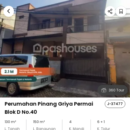
360 Tour
Perumahan Pinang Griya Permai
J-37477
Blok D No.40
130
m²
150
m²
4
6
+ 1
L. Tanah
L. Bangunan
K. Mandi
K. Tidur