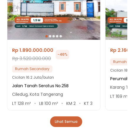
Rp 1.890.000.000
Rp 2.160
-
46
%
Rp 3.520.000.000
Rumah Se
Rumah Secondary
Cicilan
18.5
Cicilan
16.2 Juta/bulan
Perumahan
Jalan Tanah Seratus No.25B
Karang Te
Ciledug, Kota Tangerang
LT
169
m²
LT
128
m²
LB
100
m²
KM
2
KT
3
Lihat Semua