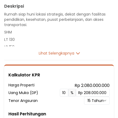
Deskripsi
Rumah siap huni lokasi strategis, dekat dengan fasilitas
pendidikan, kesehatan, pusat perbelanjaan, dan akses
transportasi.
SHM
LT 130
LB 150
Lihat Selengkapnya
3 Lantai
6 Kamar Tidur
1 Kamar Pembantu
Kalkulator KPR
4 Kamar Mandi
Listrik 5500 VA
Harga Properti
Rp 2.080.000.000
Sumber Air Tanah
Uang Muka (DP)
%
Hadap Selatan
Tenor Angsuran
15
Tahun
Fasilitas Sekitar Hunian:
7 menit ke Sekolah Menengah Pertama PGRI 2 Pinang
Hasil Perhitungan