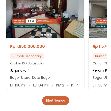
Rp 1.950.000.000
Rp 1.570
Rumah Secondary
Rumah Se
Cicilan
16.7 Juta/bulan
Cicilan
13.4
JL. janaka 4
Perum Pon
Bogor Utara, Kota Bogor
Bogor Utar
LT
166
m²
LB
104
m²
KM
2
KT
4
LT
156
m²
Lihat Semua