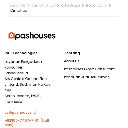
Beranda
Rumah Dijual
Kota Bogor
Bogor Utara
Cimahpar
PAS Technologies
Tentang
About Us
Layanan Pengaduan
Konsumen
Pashouses Expert Consultant
Pashouses.id
Panduan Jual Beli Rumah
AIA Central, Ground Floor
Jl. Jend. Sudirman No.Kav.
48A
South Jakarta, 12930,
Indonesia
cs@pashouses.id
+62855-7467-7401 (Call
only)