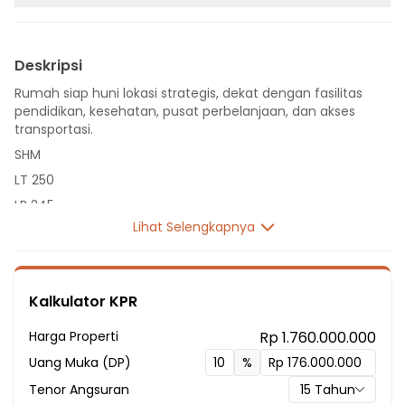
Deskripsi
Rumah siap huni lokasi strategis, dekat dengan fasilitas
pendidikan, kesehatan, pusat perbelanjaan, dan akses
transportasi.
SHM
LT 250
LB 245
Lihat Selengkapnya
2 Lantai
4 Kamar Tidur
3 Kamar Mandi
Kalkulator KPR
Listrik 1300 VA
Sumber Air PDAM
Harga Properti
Rp 1.760.000.000
Fasilitas Sekitar Hunian:
Uang Muka (DP)
%
3 Menit ke SDN Cimahpar 2
Tenor Angsuran
15
Tahun