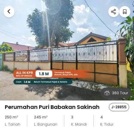
360 Tour
Perumahan Puri Babakan Sakinah
J-28855
250
m²
245
m²
3
4
L. Tanah
L. Bangunan
K. Mandi
K. Tidur