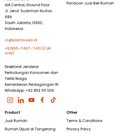
Panduan Jual Beli Rumah
AIA Central, Ground Floor
Jl. Jend. Sudirman No.Kav.
48A
South Jakarta, 12930,
Indonesia
cs@pashouses.id
+62855-7467-7401 (Call
only)
Direktorat Jenderal
Perlindungan Konsumen dan
Tertib Niaga
Kementerian Perdagangan RI
WhatsApp: +62 853 1111 1010
Product
Other
Jual Rumah
Terms & Conditions
Rumah Dijual di
Tangerang
Privacy Policy