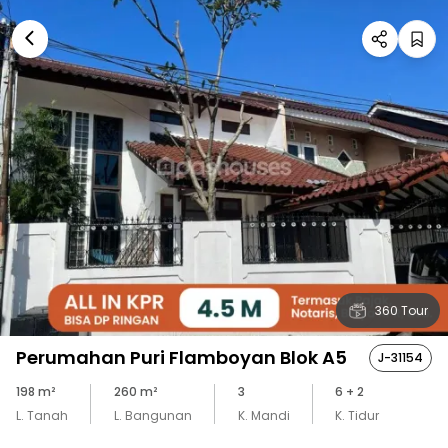
360 Tour
Perumahan Puri Flamboyan Blok A5
J-31154
198
m²
260
m²
3
6
+ 2
L. Tanah
L. Bangunan
K. Mandi
K. Tidur