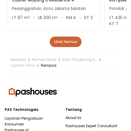
Pesanggrahan, Kota Jakarta Selatan
Pondok Ar
LT
87
m²
LB
200
m²
KM
4
KT
3
LT
435
m²
KT
7
Lihat Semua
Beranda
Rumah Dijual
Kota Tangerang Selatan
Ciputat Timur
Rempoa
PAS Technologies
Tentang
About Us
Layanan Pengaduan
Konsumen
Pashouses Expert Consultant
Pashouses.id