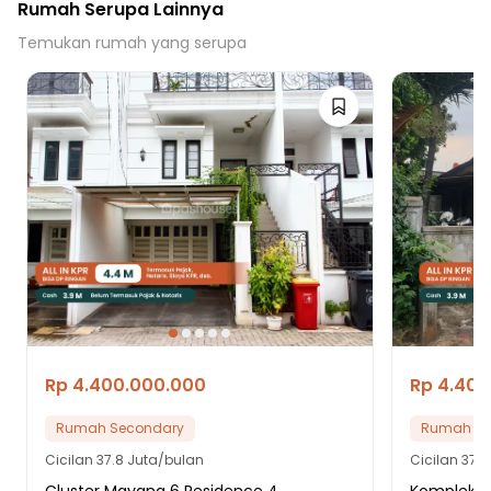
Rumah Serupa Lainnya
Temukan rumah yang serupa
Rp 4.400.000.000
Rp 4.400
Rumah Secondary
Rumah Se
Cicilan
37.8 Juta/bulan
Cicilan
37.8
Cluster Mayang 6 Residence 4
Komplek B