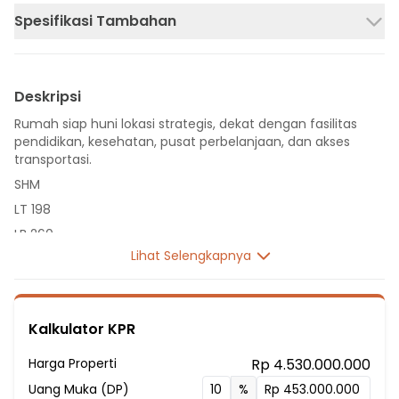
Spesifikasi Tambahan
Deskripsi
Rumah siap huni lokasi strategis, dekat dengan fasilitas
pendidikan, kesehatan, pusat perbelanjaan, dan akses
transportasi.
SHM
LT 198
LB 260
Lihat Selengkapnya
2 Lantai
6 Kamar Tidur
2 Kamar Pembantu
Kalkulator KPR
3 Kamar Mandi
Listrik 5500 VA
Harga Properti
Rp 4.530.000.000
Fasilitas Sekitar Hunian:
Uang Muka (DP)
%