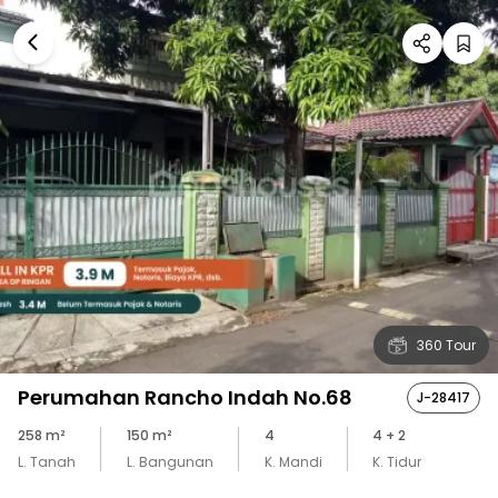
360 Tour
Perumahan Rancho Indah No.68
J-28417
258
m²
150
m²
4
4
+ 2
L. Tanah
L. Bangunan
K. Mandi
K. Tidur