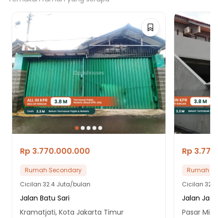
Rp 3.770.000.000
Rp 3.770
Rumah Secondary
Rumah Se
Cicilan
32.4 Juta/bulan
Cicilan
32.4
Jalan Batu Sari
Jalan Jati
Kramatjati, Kota Jakarta Timur
Pasar Ming