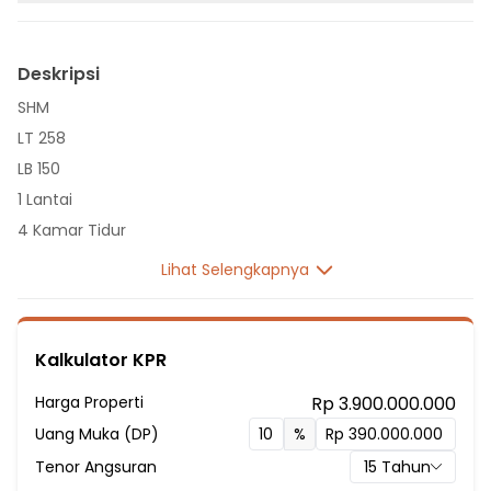
Deskripsi
SHM
LT 258
LB 150
1 Lantai
4 Kamar Tidur
2 Kamar Pembantu
Lihat Selengkapnya
4 Kamar Mandi
Listrik 4400 VA
Sumber Air Tanah
Kalkulator KPR
Hadap Selatan
Harga Properti
Rp 3.900.000.000
Fasilitas Sekitar Hunian:
Uang Muka (DP)
%
1 Menit ke Sekolah Dasar Negeri Tanjung Barat 05 Pagi
Tenor Angsuran
15
Tahun
1 Menit ke Sekolah Dasar Negeri Tanjung Barat 03 Pagi