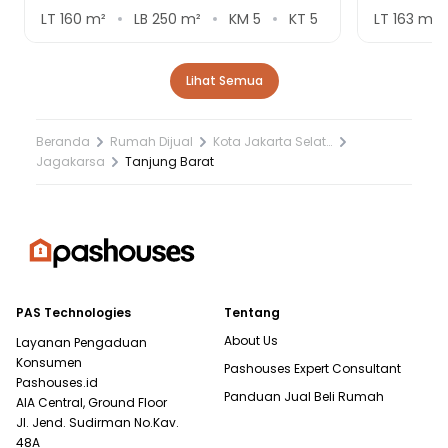
LT
160
m²
LB
250
m²
KM
5
KT
5
LT
163
m²
Lihat Semua
Beranda
Rumah Dijual
Kota Jakarta Selatan
Jagakarsa
Tanjung Barat
PAS Technologies
Tentang
About Us
Layanan Pengaduan
Konsumen
Pashouses Expert Consultant
Pashouses.id
Panduan Jual Beli Rumah
AIA Central, Ground Floor
Jl. Jend. Sudirman No.Kav.
48A