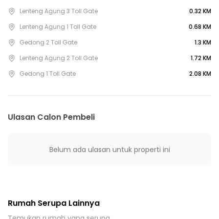
15 Menit ke RSUD Kramat Jati
Lenteng Agung 3 Toll Gate
0.32 KM
20 Menit ke PUSKESMAS KECAMATAN JAGAKARSA
Lenteng Agung 1 Toll Gate
0.68 KM
10 Menit ke Terminal Ragunan
Gedong 2 Toll Gate
1.3 KM
10 Menit ke Terminal Kampung Rambutan
Lenteng Agung 2 Toll Gate
1.72 KM
10 Menit ke Stasiun Tanjung Barat
Gedong 1 Toll Gate
2.08 KM
10 Menit ke Gerbang Tol Dukuh 2
10 Menit ke Gerbang Tol Ramp Taman Mini 2
15 Menit ke Gerbang Toll Cililitan
15 Menit ke Gerbang Tol Cililitan 2
Ulasan Calon Pembeli
15 Menit ke Terminal Pasar Minggu
Belum ada ulasan untuk properti ini
Rumah Serupa Lainnya
Temukan rumah yang serupa