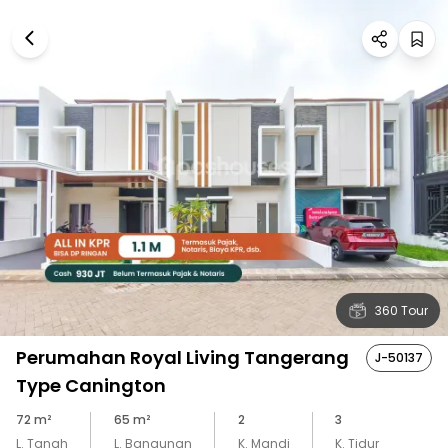
360 Tour
Perumahan Royal Living Tangerang
J-50137
Type Canington
72
m²
65
m²
2
3
L. Tanah
L. Bangunan
K. Mandi
K. Tidur