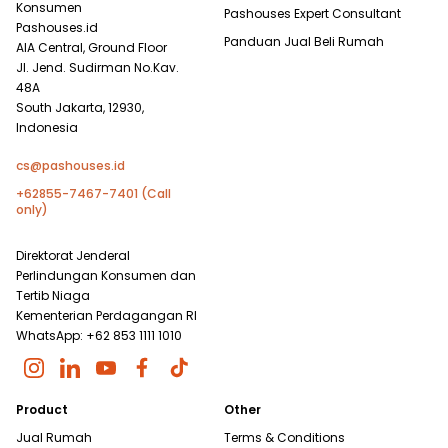
Konsumen
Pashouses Expert Consultant
Pashouses.id
Panduan Jual Beli Rumah
AIA Central, Ground Floor
Jl. Jend. Sudirman No.Kav.
48A
South Jakarta, 12930,
Indonesia
cs@pashouses.id
+62855-7467-7401 (Call
only)
Direktorat Jenderal
Perlindungan Konsumen dan
Tertib Niaga
Kementerian Perdagangan RI
WhatsApp: +62 853 1111 1010
Product
Other
Jual Rumah
Terms & Conditions