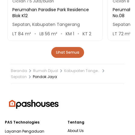
Cicilan
7.5 Juta/bulan
Cicilan
8 Ju
Perumahan Paradise Park Residence
Perumahan 
Blok K12
No.08
Sepatan, Kabupaten Tangerang
Sepatan, 
LT
84
m²
LB
56
m²
KM
1
KT
2
LT
72
m²
Lihat Semua
Beranda
Rumah Dijual
Kabupaten Tangerang
Sepatan
Pondok Jaya
PAS Technologies
Tentang
About Us
Layanan Pengaduan