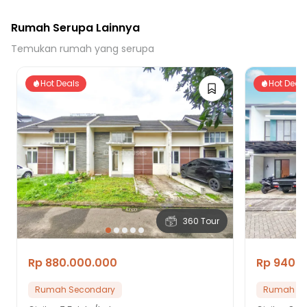
Rumah Serupa Lainnya
Temukan rumah yang serupa
Hot Deals
Hot Deal
360 Tour
Rp 880.000.000
Rp 940.
Rumah Secondary
Rumah Se