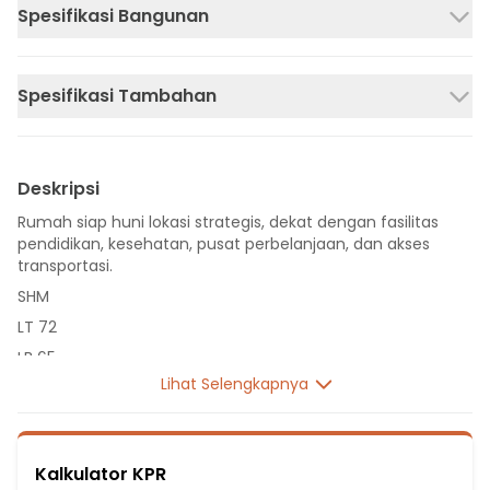
Spesifikasi Bangunan
Spesifikasi Tambahan
Deskripsi
Rumah siap huni lokasi strategis, dekat dengan fasilitas
pendidikan, kesehatan, pusat perbelanjaan, dan akses
transportasi.
SHM
LT 72
LB 65
Lihat Selengkapnya
2 Lantai
3 Kamar Tidur
2 Kamar Mandi
Kalkulator KPR
Listrik 5500 VA