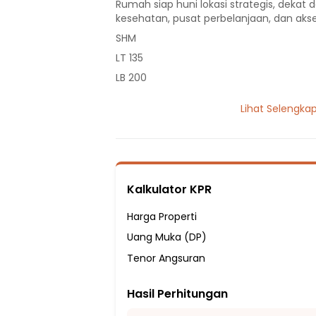
Rumah siap huni lokasi strategis, dekat d
kesehatan, pusat perbelanjaan, dan akse
SHM
LT 135
LB 200
2 Lantai
Lihat Selengka
5 Kamar Tidur
2 Kamar Mandi
Listrik 2200 VA
Sumber Air Tanah
Kalkulator KPR
Hadap Selatan
Fasilitas sekitar hunian:
Harga Properti
5 Menit ke SMP Nurul Ikhlas Pamulang
Uang Muka (DP)
10 Menit ke SDN Kedaung
Tenor Angsuran
10 Menit ke SMA Muhammadiyah 8
Hasil Perhitungan
10 Menit ke SMPIT Al-Fajar
15 Menit ke SDIT Al-Fajar