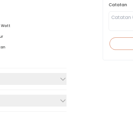
Catatan
 Watt
ur
tan