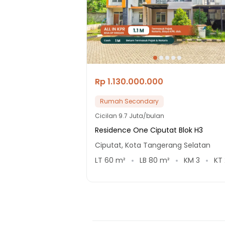
Rp 1.130.000.000
Rumah Secondary
Cicilan
9.7 Juta/bulan
Residence One Ciputat Blok H3
Ciputat, Kota Tangerang Selatan
LT
60
m²
LB
80
m²
KM
3
KT