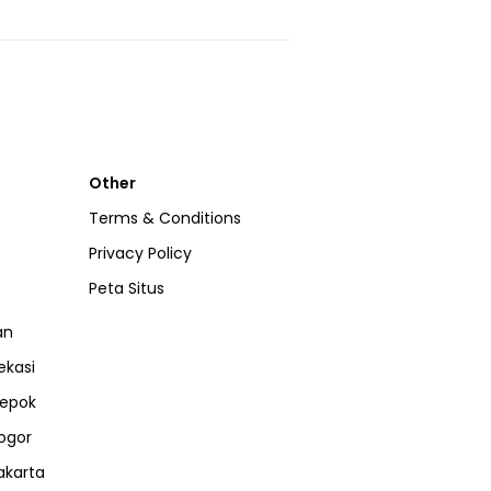
Other
Terms & Conditions
Privacy Policy
Peta Situs
an
ekasi
epok
ogor
akarta