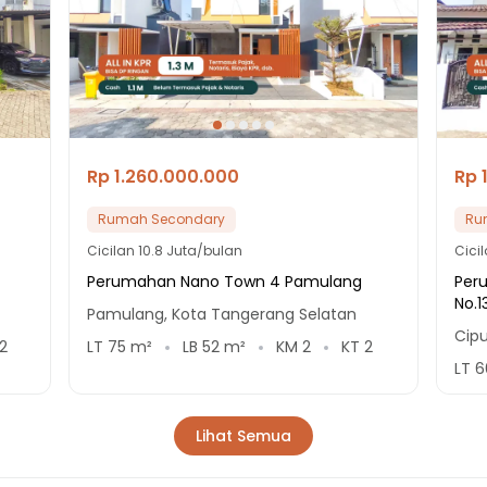
Rp 1.260.000.000
Rp 
Rumah Secondary
Ru
Cicilan
10.8 Juta/bulan
Cici
Perumahan Nano Town 4 Pamulang
Peru
No.1
Pamulang, Kota Tangerang Selatan
Cipu
2
LT
75
m²
LB
52
m²
KM
2
KT
2
LT
6
Lihat Semua