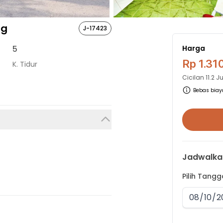
ng
J-17423
5
Harga
Rp 1.31
K. Tidur
Cicilan
11.2 
Bebas biaya
Jadwalka
Pilih Tang