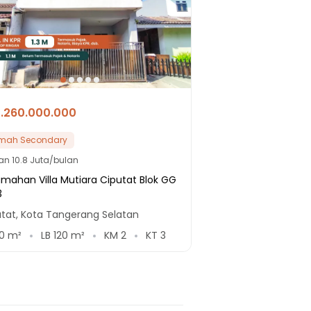
1.260.000.000
mah Secondary
lan
10.8 Juta/bulan
mahan Villa Mutiara Ciputat Blok GG
3
tat, Kota Tangerang Selatan
0
m²
LB
120
m²
KM
2
KT
3