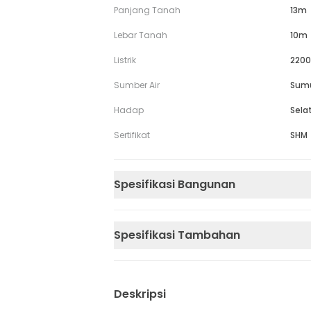
Panjang Tanah
13m
Lebar Tanah
10m
Listrik
2200
Sumber Air
Sum
Hadap
Sela
Sertifikat
SHM
Spesifikasi Bangunan
Spesifikasi Tambahan
Deskripsi