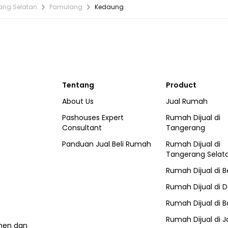
ang Selatan
Pamulang
Kedaung
Tentang
Product
About Us
Jual Rumah
Pashouses Expert
Rumah Dijual di
Consultant
Tangerang
Panduan Jual Beli Rumah
Rumah Dijual di
Tangerang Selat
Rumah Dijual di
B
Rumah Dijual di
D
Rumah Dijual di
B
Rumah Dijual di
J
umen dan