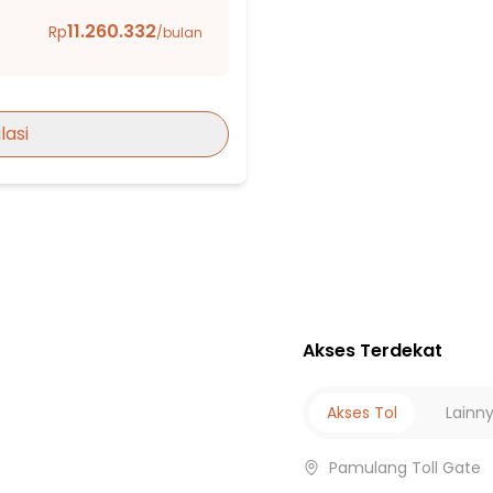
11.260.332
Rp
/bulan
lasi
ngerang
Akses Terdekat
Akses Tol
Lainn
Pamulang Toll Gate