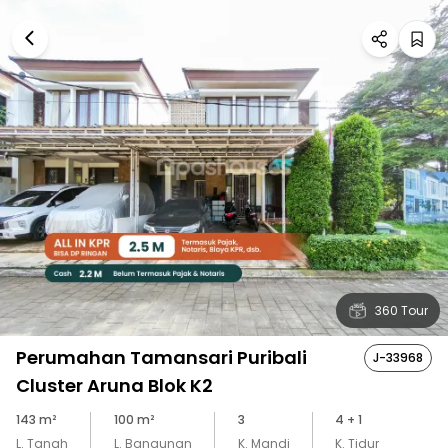
360 Tour
Perumahan Tamansari Puribali
J-33968
Cluster Aruna Blok K2
143
m²
100
m²
3
4
+ 1
L. Tanah
L. Bangunan
K. Mandi
K. Tidur