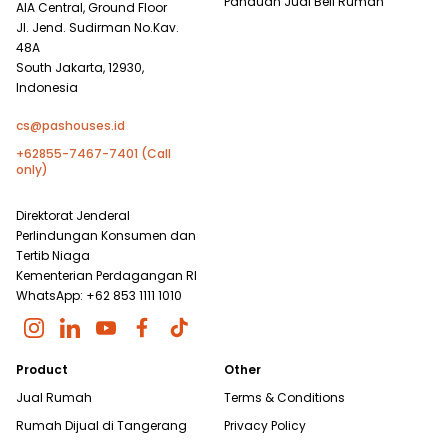
Panduan Jual Beli Rumah
AIA Central, Ground Floor
Jl. Jend. Sudirman No.Kav.
48A
South Jakarta, 12930,
Indonesia
cs@pashouses.id
+62855-7467-7401 (Call
only)
Direktorat Jenderal
Perlindungan Konsumen dan
Tertib Niaga
Kementerian Perdagangan RI
WhatsApp: +62 853 1111 1010
Product
Other
Jual Rumah
Terms & Conditions
Rumah Dijual di
Tangerang
Privacy Policy