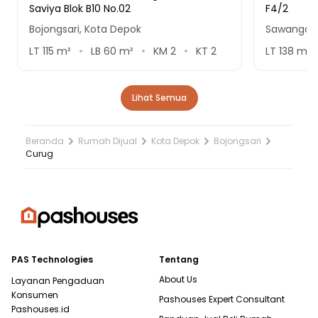
Saviya Blok B10 No.02
F4/2
Bojongsari, Kota Depok
Sawangan,
LT
115
m²
LB
60
m²
KM
2
KT
2
LT
138
m²
Lihat Semua
Beranda
Rumah Dijual
Kota Depok
Bojongsari
Curug
PAS Technologies
Tentang
About Us
Layanan Pengaduan
Konsumen
Pashouses Expert Consultant
Pashouses.id