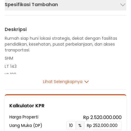
Spesifikasi Tambahan
Deskripsi
Rumah siap huni lokasi strategis, dekat dengan fasilitas
pendidikan, kesehatan, pusat perbelanjaan, dan akses
transportasi.
SHM
LT 143
LB 100
Lihat Selengkapnya
2 Lantai
4 Kamar Tidur
1 Kamar Permbantu
Kalkulator KPR
3 Kamar Mandi
Listrik 4400 VA
Harga Properti
Rp 2.520.000.000
Fasilitas Sekitar Hunian:
Uang Muka (DP)
%