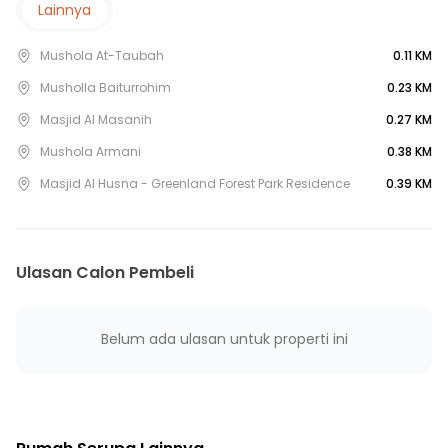
10 Menit ke Terminal Parung
Lainnya
15 Menit ke Terminal Pondok Cabe
Mushola At-Taubah
0.11 KM
15 Menit ke Terminal Sawangan
25 Menit ke Gerbang Tol Limo
Musholla Baiturrohim
0.23 KM
Masjid Al Masanih
0.27 KM
Mushola Armani
0.38 KM
Masjid Al Husna - Greenland Forest Park Residence
0.39 KM
Ulasan Calon Pembeli
Belum ada ulasan untuk properti ini