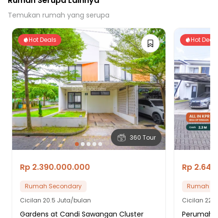
Rumah Serupa Lainnya
Temukan rumah yang serupa
Hot Deals
Hot Deal
360 Tour
Rp 2.390.000.000
Rp 2.640
Rumah Secondary
Rumah Se
Cicilan
20.5 Juta/bulan
Cicilan
22.6
Gardens at Candi Sawangan Cluster
Perumahan