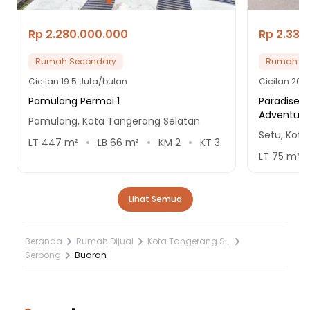
Rp 2.280.000.000
Rp 2.330
Rumah Secondary
Rumah Se
Cicilan
19.5 Juta/bulan
Cicilan
20 J
Pamulang Permai 1
Paradise S
Adventure
Pamulang, Kota Tangerang Selatan
Setu, Kot
LT
447
m²
LB
66
m²
KM
2
KT
3
LT
75
m²
Lihat Semua
Beranda
Rumah Dijual
Kota Tangerang Selatan
Serpong
Buaran