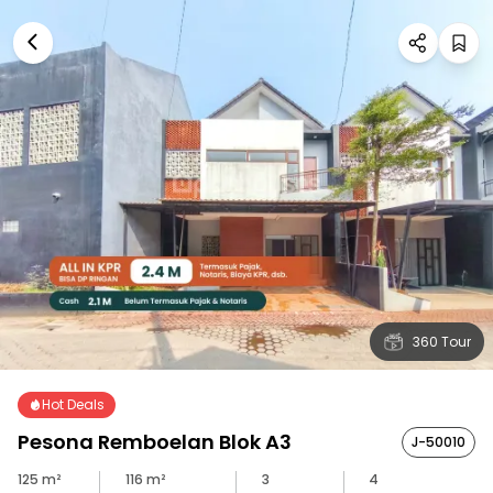
360 Tour
Hot Deals
Pesona Remboelan Blok A3
J-50010
125
m²
116
m²
3
4