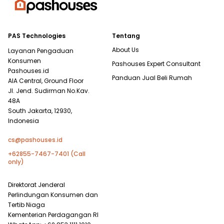
PAS Technologies
Tentang
About Us
Layanan Pengaduan
Konsumen
Pashouses Expert Consultant
Pashouses.id
Panduan Jual Beli Rumah
AIA Central, Ground Floor
Jl. Jend. Sudirman No.Kav.
48A
South Jakarta, 12930,
Indonesia
cs@pashouses.id
+62855-7467-7401 (Call
only)
Direktorat Jenderal
Perlindungan Konsumen dan
Tertib Niaga
Kementerian Perdagangan RI