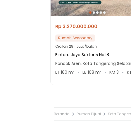
Rp 3.270.000.000
Rumah Secondary
Cicilan
28.1 Juta/bulan
Bintaro Jaya Sektor 5 No.18
Pondok Aren, Kota Tangerang Selata
LT
180
m²
LB
168
m²
KM
3
K
Beranda
Rumah Dijual
Kota Tange