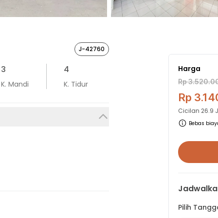
J-42760
3
4
Harga
Rp 3.520.0
K. Mandi
K. Tidur
Rp 3.14
Cicilan
26.9 
Bebas biaya
Jadwalka
Pilih Tang