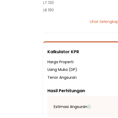
LT 120
LB 190
2 Lantai
Lihat Selengka
4 Kamar Tidur
3 Kamar Mandi
Listrik 3500 VA
Sumber Air Tanah
Kalkulator KPR
Hadap Barat
Fasilitas Sekitar Hunian:
Harga Properti
5 menit ke SMAN 12 Kota Tangerang
Uang Muka (DP)
9 menit ke Sekolah Umum Surya Bangsa
Tenor Angsuran
9 menit ke Sekolah Surya Bangsa - Puri 
Hasil Perhitungan
10 menit ke TK Islam Insan Mulia
13 menit ke MTs Al Munawwaroh
8 menit ke MOZA-ONLAINSHOP
Estimasi Angsuran
11 menit ke Borobudur Plaza Baru Ciledug