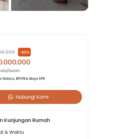
00.000
-
10
%
0.000.000
Juta/bulan
 Notaris, BPHTB & Biaya KPR
Hubungi Kami
n Kunjungan Rumah
gal & Waktu