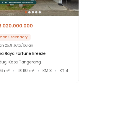
3.020.000.000
mah Secondary
lan
25.9 Juta/bulan
ha Raya Fortune Breeze
edug, Kota Tangerang
26
m²
LB
110
m²
KM
3
KT
4