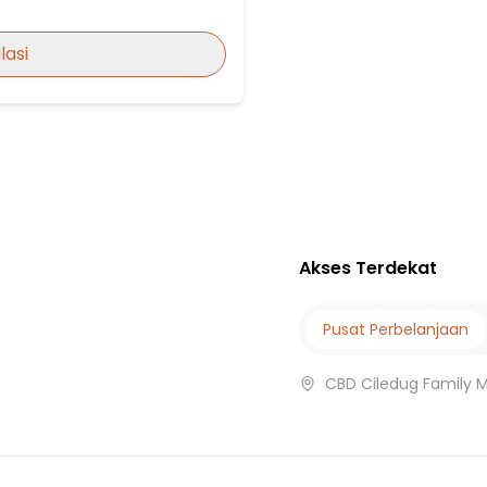
lasi
al Kreo
Akses Terdekat
Pusat Perbelanjaan
 Lembang
a Jaya. Terminal Lembang-
CBD Ciledug Family M