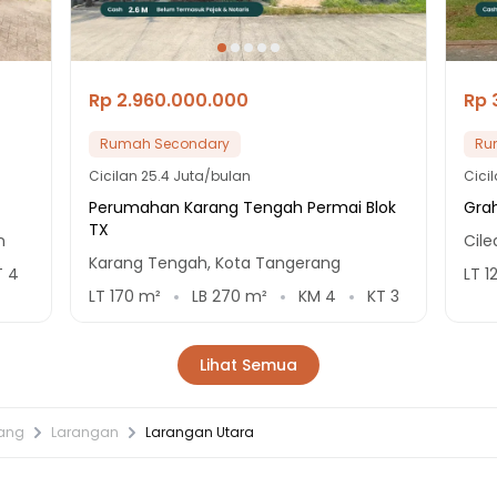
Rp 2.960.000.000
Rp 
Rumah Secondary
Ru
Cicilan
25.4 Juta/bulan
Cici
Perumahan Karang Tengah Permai Blok
Gra
TX
n
Cil
Karang Tengah, Kota Tangerang
T
4
LT
1
LT
170
m²
LB
270
m²
KM
4
KT
3
Lihat Semua
rang
Larangan
Larangan Utara