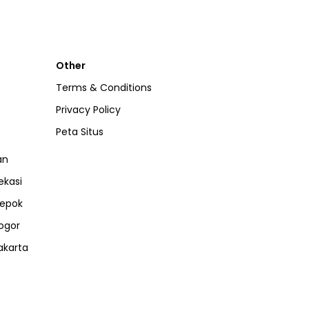
Other
Terms & Conditions
Privacy Policy
Peta Situs
an
ekasi
epok
ogor
akarta