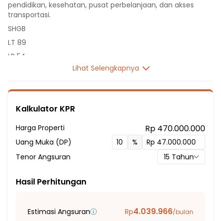
pendidikan, kesehatan, pusat perbelanjaan, dan akses
transportasi.
SHGB
LT 89
LB 54
Lihat Selengkapnya
1 Lantai
2 Kamar Tidur
1 Kamar Mandi
Kalkulator KPR
Listrik 1300 VA
Sumber Air PDAM
Harga Properti
Rp 470.000.000
Hadap Timur
Uang Muka (DP)
%
Fasilitas Sekitar Hunian:
Tenor Angsuran
15
Tahun
3 Menit ke SDN Karadenan Kaum
4 Menit ke SDN Karadenan 01
Hasil Perhitungan
6 Menit ke SMPN 03 Cibinong
7 Menit ke SD Kurnia
4.039.966
Estimasi Angsuran
Rp
/bulan