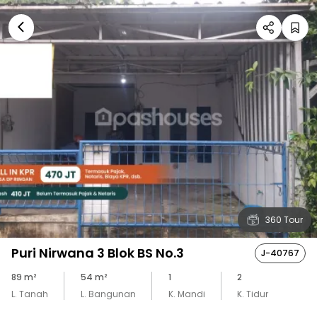
360 Tour
Puri Nirwana 3 Blok BS No.3
J-40767
89
m²
54
m²
1
2
L. Tanah
L. Bangunan
K. Mandi
K. Tidur