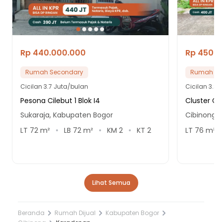
Rp 440.000.000
Rp 450.
Rumah Secondary
Rumah Se
Cicilan
3.7 Juta/bulan
Cicilan
3.8 
Pesona Cilebut 1 Blok I4
Cluster Gr
Sukaraja, Kabupaten Bogor
Cibinong,
LT
72
m²
LB
72
m²
KM
2
KT
2
LT
76
m²
Lihat Semua
Beranda
Rumah Dijual
Kabupaten Bogor