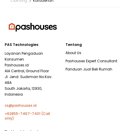
Cibinong
Karadenan
PAS Technologies
Tentang
About Us
Layanan Pengaduan
Konsumen
Pashouses Expert Consultant
Pashouses.id
Panduan Jual Beli Rumah
AIA Central, Ground Floor
Jl. Jend. Sudirman No.Kav.
48A
South Jakarta, 12930,
Indonesia
cs@pashouses.id
+62855-7467-7401 (Call
only)