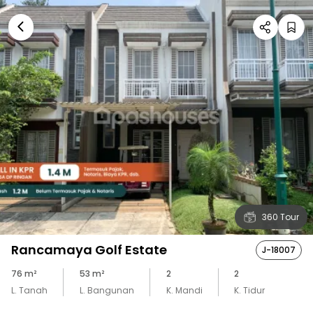
360 Tour
Rancamaya Golf Estate
J-18007
76
m²
53
m²
2
2
L. Tanah
L. Bangunan
K. Mandi
K. Tidur