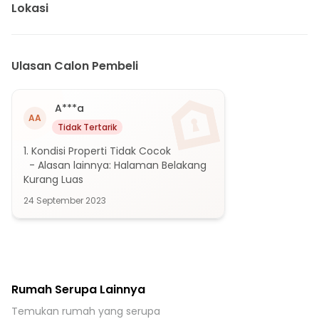
3 menit ke Puskesmas Banjarwaru
Lokasi
7 menit ke RSUD ciawi
4 menit ke Terminal Bus Ciawi
10 menit ke Gerbang Tol Caringin
Ulasan Calon Pembeli
15 menit ke Stasiun Batutulis
20 menit ke Gerbang Tol Bogor Selatan
A***a
AA
20 menit ke Gerbang Tol Ciawi
Tidak Tertarik
20 menit ke Bus Terminal Gadog
1. Kondisi Properti Tidak Cocok

25 menit ke Stasiun Bogor
  - Alasan lainnya: Halaman Belakang 
Kurang Luas
24 September 2023
Rumah Serupa Lainnya
Temukan rumah yang serupa