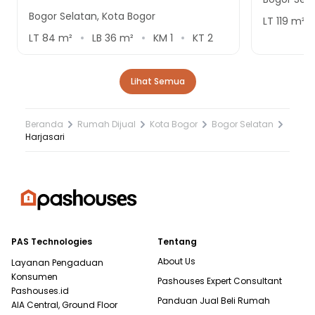
Bogor Selatan, Kota Bogor
LT
119
m²
LT
84
m²
LB
36
m²
KM
1
KT
2
Lihat Semua
Beranda
Rumah Dijual
Kota Bogor
Bogor Selatan
Harjasari
PAS Technologies
Tentang
About Us
Layanan Pengaduan
Konsumen
Pashouses Expert Consultant
Pashouses.id
Panduan Jual Beli Rumah
AIA Central, Ground Floor