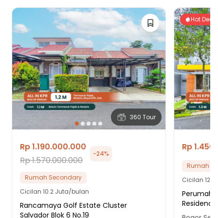
Hot Deal
360 Tour
Rp 1.190.000.000
Rp 1.450
-
24
%
Rp 1.570.000.000
Rumah Se
Rumah Secondary
Cicilan
12.4
Cicilan
10.2 Juta/bulan
Perumahan 
Residence
Rancamaya Golf Estate Cluster
Salvador Blok 6 No.19
Bogor Sela