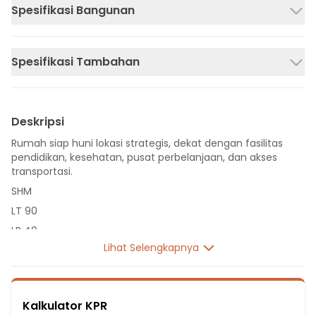
Spesifikasi Bangunan
Spesifikasi Tambahan
Deskripsi
Rumah siap huni lokasi strategis, dekat dengan fasilitas
pendidikan, kesehatan, pusat perbelanjaan, dan akses
transportasi.
SHM
LT 90
LB 40
Lihat Selengkapnya
1 Lantai
2 Kamar Tidur
1 Kamar Mandi
Kalkulator KPR
Listrik 3500 VA