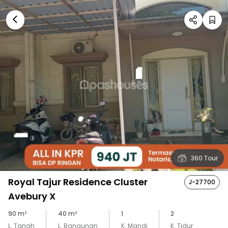
360 Tour
Royal Tajur Residence Cluster
J-27700
Avebury X
90
m²
40
m²
1
2
L. Tanah
L. Bangunan
K. Mandi
K. Tidur