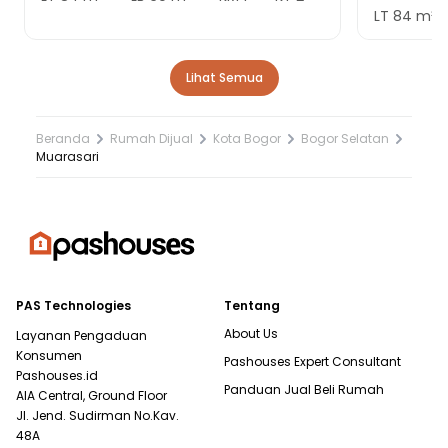
LT
84
m²
Lihat Semua
Beranda
Rumah Dijual
Kota Bogor
Bogor Selatan
Muarasari
PAS Technologies
Tentang
About Us
Layanan Pengaduan
Konsumen
Pashouses Expert Consultant
Pashouses.id
Panduan Jual Beli Rumah
AIA Central, Ground Floor
Jl. Jend. Sudirman No.Kav.
48A