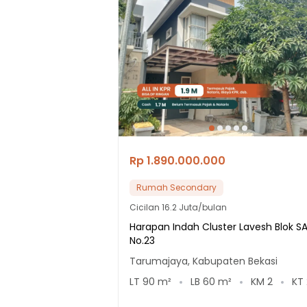
Rp 1.890.000.000
Rumah Secondary
Cicilan
16.2 Juta/bulan
Harapan Indah Cluster Lavesh Blok SA
No.23
Tarumajaya, Kabupaten Bekasi
LT
90
m²
LB
60
m²
KM
2
KT