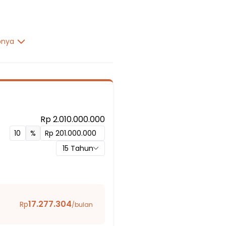
pnya
Rp 2.010.000.000
%
ic School
15
Tahun
17.277.304
Rp
/bulan