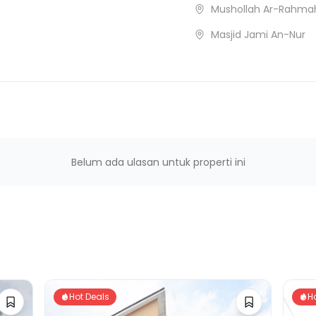
la
Mushollah Ar-Rahma
Masjid Jami An-Nur
Belum ada ulasan untuk properti ini
Hot Deals
H