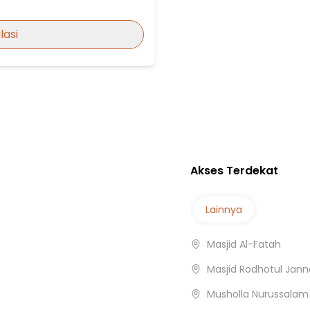
lodia
lasi
kasi
an Harapan 1
Akses Terdekat
Lainnya
Masjid Al-Fatah
Masjid Rodhotul Jan
Musholla Nurussalam
si