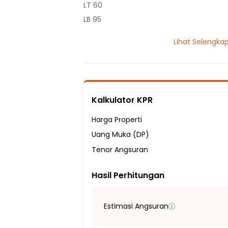
LT 60
LB 95
2 Lantai
Lihat Selengka
1 Kamar Tidur
2 Kamar Mandi
Listrik 2200 VA
Sumber Air Tanah
Kalkulator KPR
Hadap Utara
Fasilitas Sekitar Hunian:
Harga Properti
1 Menit ke SDIT Mentari Indonesia
Uang Muka (DP)
2 Menit ke Gema Nurani Integrated Islam
Tenor Angsuran
1 Menit ke SDN Kaliabang Tengah 7
Hasil Perhitungan
4 Menit ke Bazaleel Plus School
3 Menit ke SDN SETIA ASIH 02-06
2 Menit ke SMP Negeri 37 Bekasi
Estimasi Angsuran
2 Menit ke SMP Persada Plus Galajuara