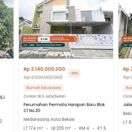
Rp 2.140.000.000
Rp 
-
29
%
Rp 3.020.000.000
Rp 
Rumah Secondary
Ru
Cicilan
18.3 Juta/bulan
Cici
5.1
Perumahan Permata Harapan Baru Blok
Jala
C1 No.20
Beka
Medansatria, Kota Bekasi
2
LT
6
LT
174
m²
LB
205
m²
KM
4
KT
5