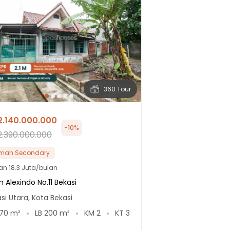
360 Tour
2.140.000.000
-
10
%
2.390.000.000
mah Secondary
lan
18.3 Juta/bulan
n Alexindo No.11 Bekasi
si Utara, Kota Bekasi
70
m²
LB
200
m²
KM
2
KT
3