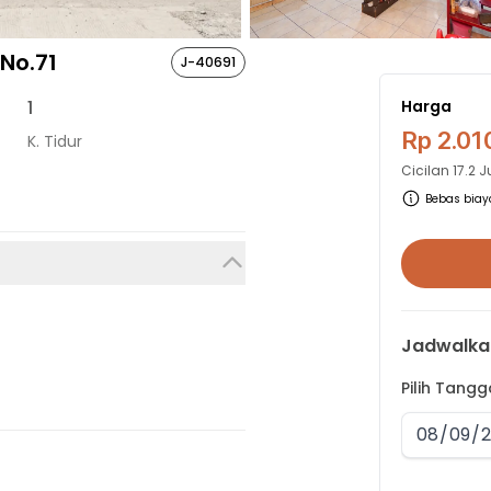
No.71
J-40691
1
Harga
Rp 2.01
K. Tidur
Cicilan
17.2 
Bebas biaya
Jadwalka
Pilih Tang