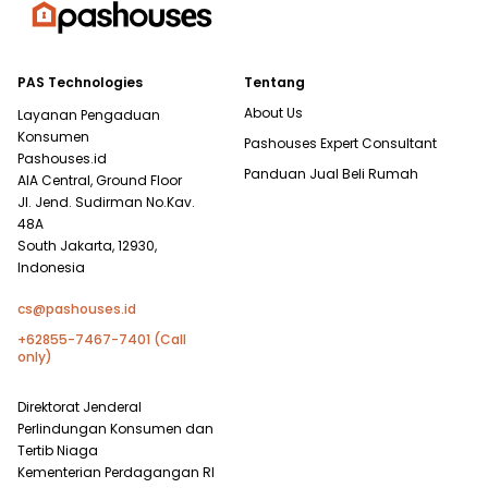
PAS Technologies
Tentang
About Us
Layanan Pengaduan
Konsumen
Pashouses Expert Consultant
Pashouses.id
Panduan Jual Beli Rumah
AIA Central, Ground Floor
Jl. Jend. Sudirman No.Kav.
48A
South Jakarta, 12930,
Indonesia
cs@pashouses.id
+62855-7467-7401 (Call
only)
Direktorat Jenderal
Perlindungan Konsumen dan
Tertib Niaga
Kementerian Perdagangan RI