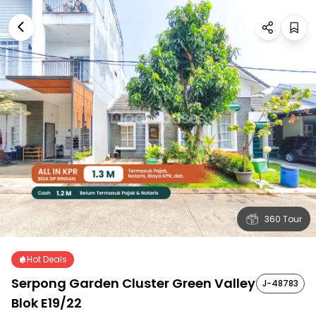
360 Tour
Hot Deals
Serpong Garden Cluster Green Valley
J-48783
Blok E19/22