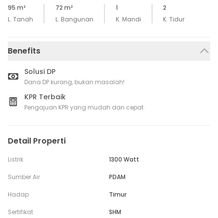
95
m²
72
m²
1
2
L. Tanah
L. Bangunan
K. Mandi
K. Tidur
Benefits
Solusi DP
Dana DP kurang, bukan masalah!
KPR Terbaik
Pengajuan KPR yang mudah dan cepat.
Detail Properti
Listrik
1300 Watt
Sumber Air
PDAM
Hadap
Timur
Sertifikat
SHM