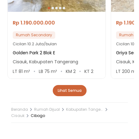
Rp 1.190.000.000
Rp 1.190
Rumah Secondary
Rumah Se
Cicilan
10.2 Juta/bulan
Cicilan
10.2
Golden Park 2 Blok E
Griya Serpo
Cisauk, Kabupaten Tangerang
Cisauk, K
LT
81
m²
LB
75
m²
KM
2
KT
2
LT
200
m²
Lihat Semua
Beranda
Rumah Dijual
Kabupaten Tangerang
Cisauk
Cibogo