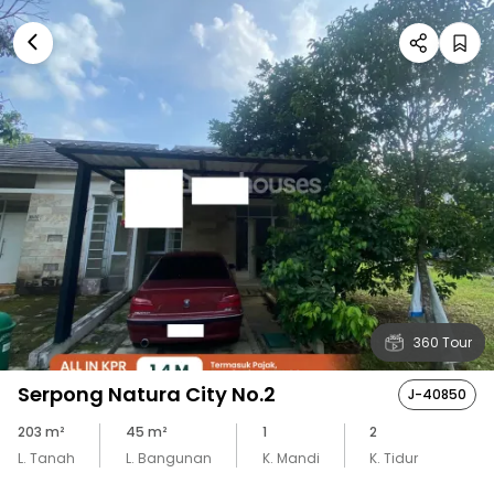
360 Tour
Serpong Natura City No.2
J-40850
203
m²
45
m²
1
2
L. Tanah
L. Bangunan
K. Mandi
K. Tidur