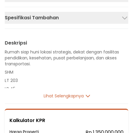
Spesifikasi Tambahan
Deskripsi
Rumah siap huni lokasi strategis, dekat dengan fasilitas
pendidikan, kesehatan, pusat perbelanjaan, dan akses
transportasi.
SHM
LT 203
LB 45
Lihat Selengkapnya
1 Lantai
2 Kamar Tidur
1 Kamar Mandi
Kalkulator KPR
Listrik 2200 VA
Sumber Air Tanah
Harga Properti
Rp 1.350.000.000