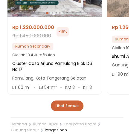
Rp 1.220.000.000
Rp 1.260
-
15
%
Rp 1.450.000.000
Rumah Se
Rumah Secondary
Cicilan
10.8
Cicilan
10.4 Juta/bulan
Bhumi Ama
Cluster Casa Arjuna Pamulang Blok D6
Gunung Si
No.17
LT
90
m²
Pamulang, Kota Tangerang Selatan
LT
60
m²
LB
54
m²
KM
3
KT
3
Lihat Semua
Beranda
Rumah Dijual
Kabupaten Bogor
Gunung Sindur
Pengasinan