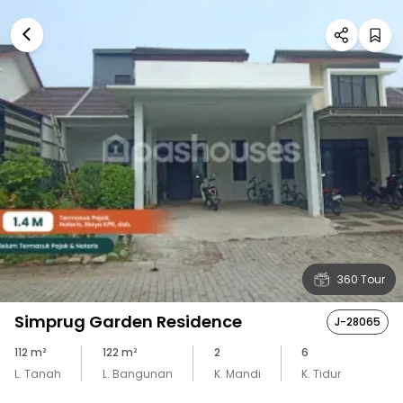
360 Tour
Simprug Garden Residence
J-28065
112
m²
122
m²
2
6
L. Tanah
L. Bangunan
K. Mandi
K. Tidur