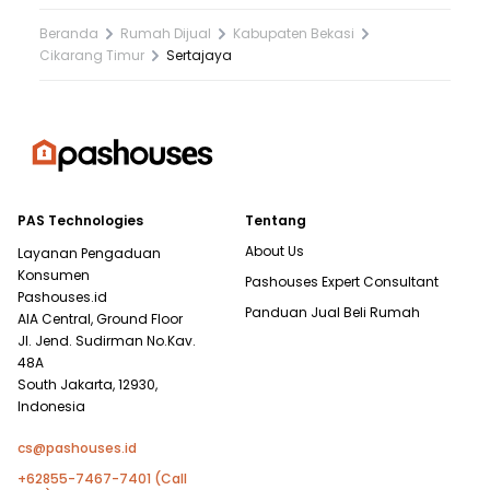
Beranda
Rumah Dijual
Kabupaten Bekasi
Cikarang Timur
Sertajaya
PAS Technologies
Tentang
About Us
Layanan Pengaduan
Konsumen
Pashouses Expert Consultant
Pashouses.id
Panduan Jual Beli Rumah
AIA Central, Ground Floor
Jl. Jend. Sudirman No.Kav.
48A
South Jakarta, 12930,
Indonesia
cs@pashouses.id
+62855-7467-7401 (Call