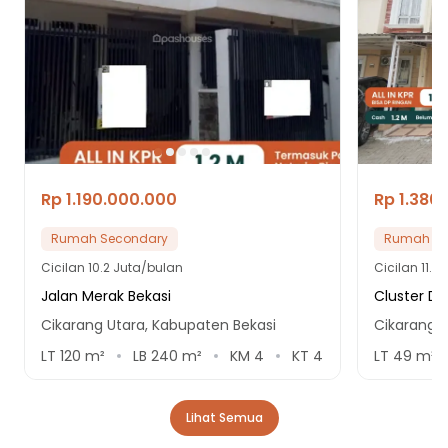
Rp 1.190.000.000
Rp 1.380
Rumah Secondary
Rumah Se
Cicilan
10.2 Juta/bulan
Cicilan
11.8
Jalan Merak Bekasi
Cluster D'
Cikarang Utara, Kabupaten Bekasi
Cikarang U
LT
120
m²
LB
240
m²
KM
4
KT
4
LT
49
m²
Lihat Semua