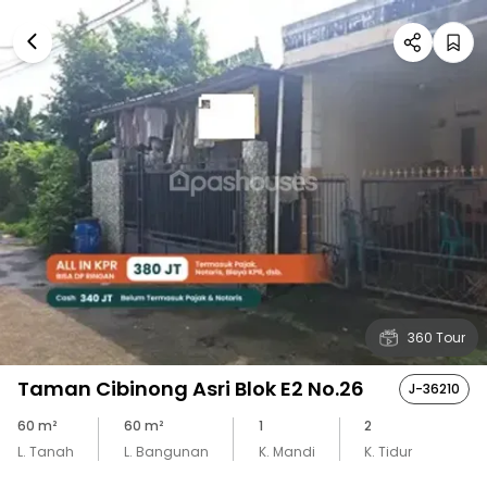
360 Tour
Taman Cibinong Asri Blok E2 No.26
J-36210
60
m²
60
m²
1
2
L. Tanah
L. Bangunan
K. Mandi
K. Tidur