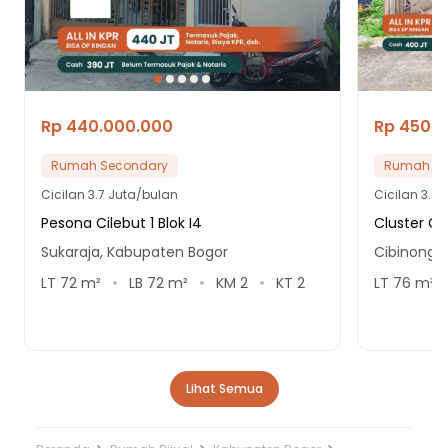
Rp 440.000.000
Rp 450.
Rumah Secondary
Rumah Se
Cicilan
3.7 Juta/bulan
Cicilan
3.8 
Pesona Cilebut 1 Blok I4
Cluster Gr
Sukaraja, Kabupaten Bogor
Cibinong,
LT
72
m²
LB
72
m²
KM
2
KT
2
LT
76
m²
Lihat Semua