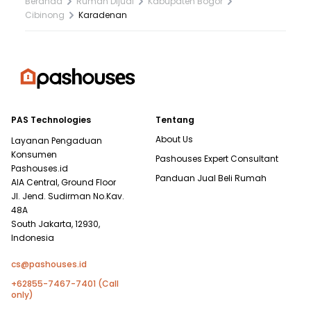
Beranda
Rumah Dijual
Kabupaten Bogor
Cibinong
Karadenan
PAS Technologies
Tentang
About Us
Layanan Pengaduan
Konsumen
Pashouses Expert Consultant
Pashouses.id
Panduan Jual Beli Rumah
AIA Central, Ground Floor
Jl. Jend. Sudirman No.Kav.
48A
South Jakarta, 12930,
Indonesia
cs@pashouses.id
+62855-7467-7401 (Call
only)