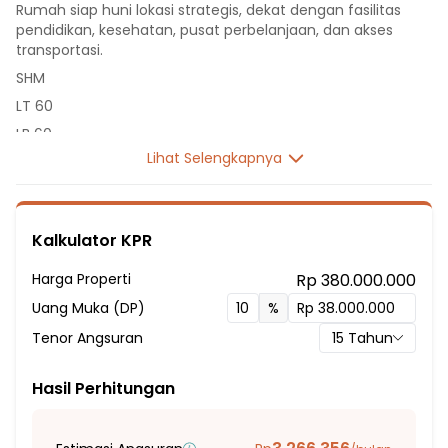
Rumah siap huni lokasi strategis, dekat dengan fasilitas
pendidikan, kesehatan, pusat perbelanjaan, dan akses
transportasi.
SHM
LT 60
LB 60
Lihat Selengkapnya
1 Lantai
2 Kamar Tidur
1 Kamar Mandi
Kalkulator KPR
Listrik 1300 VA
Sumber Air PDAM
Harga Properti
Rp 380.000.000
Hadap Selatan
Uang Muka (DP)
%
Fasilitas Sekitar Hunian:
Tenor Angsuran
15
Tahun
1 Menit ke SDIT Ash-Shalihien Bogor
7 Menit ke SD Negeri Karadenan Kaum
Hasil Perhitungan
5 Menit ke SD Negeri 02 Tarikolot
1 Menit ke SMP Bangun Nusa Bangsa